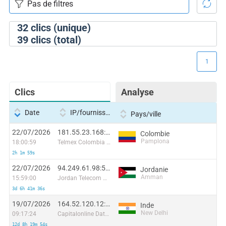
32
clics (unique)
39
clics (total)
1
Clics
Analyse
Date
IP/fournisseur
Pays/ville
22/07/2026
181.55.23.168:16988
Colombie
Pamplona
18:00:59
Telmex Colombia S.A.
2h 1m 59s
22/07/2026
94.249.61.98:54459
Jordanie
Amman
15:59:00
Jordan Telecom Group ( Orange)
3d 6h 41m 36s
19/07/2026
164.52.120.12:62668
Inde
New Delhi
09:17:24
Capitalonline Data Service (HK) Co
12d 8h 19m 54s