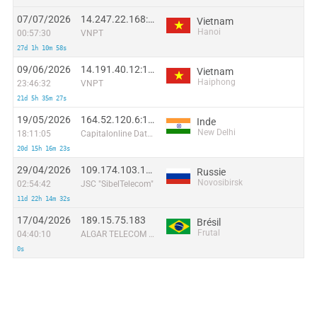
07/07/2026
14.247.22.168:51958
Vietnam
Hanoi
00:57:30
VNPT
27d 1h 10m 58s
09/06/2026
14.191.40.12:14177
Vietnam
Haiphong
23:46:32
VNPT
21d 5h 35m 27s
19/05/2026
164.52.120.6:10207
Inde
New Delhi
18:11:05
Capitalonline Data Service (HK) Co
20d 15h 16m 23s
29/04/2026
109.174.103.138
Russie
Novosibirsk
02:54:42
JSC "SibelTelecom"
11d 22h 14m 32s
17/04/2026
189.15.75.183
Brésil
Frutal
04:40:10
ALGAR TELECOM S/A
0s