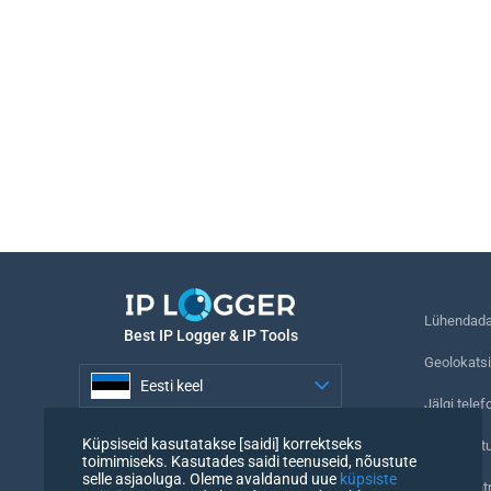
Lühendada 
Best IP Logger & IP Tools
Geolokatsi
Eesti keel
Jälgi telef
Eesti keel
Küpsiseid kasutatakse [saidi] korrektseks
Nähtamatu
toimimiseks. Kasutades saidi teenuseid, nõustute
selle asjaoluga. Oleme avaldanud uue
küpsiste
URL-i kont