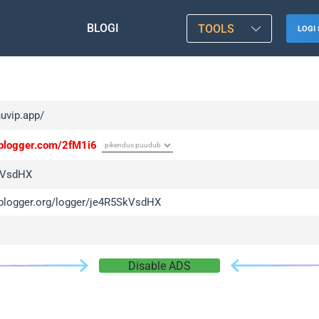
BLOGI
TOOLS
LOGI 
huvip.app/
/iplogger.com/2fM1i6
kVsdHX
/iplogger.org/logger/je4R5SkVsdHX
Disable ADS