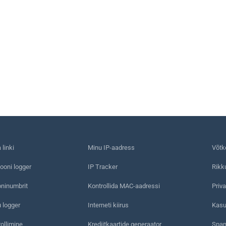
linki
Minu IP-aadress
Võtk
ooni logger
IP Tracker
Rikk
oninumbrit
Kontrollida MAC-aadressi
Priva
 logger
Interneti kiirus
Kasu
rollimine
Krediitkaartide generaator
Spam