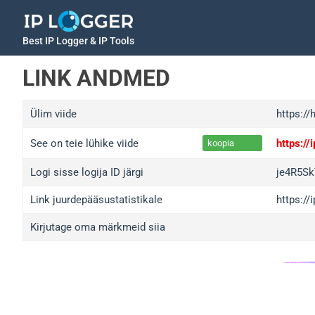
Best IP Logger & IP Tools
LINK ANDMED
Ülim viide
https://
See on teie lühike viide
https:/
koopia
Logi sisse logija ID järgi
je4R5S
Link juurdepääsustatistikale
https:/
Kirjutage oma märkmeid siia