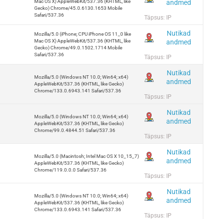
andmed
Mac OS X) AppleWebKit/537.36 (KHTML, like
Gecko) Chrome/45.0.6130.1653 Mobile
Safari/537.36
Täpsus: IP
Nutikad
Mozilla/5.0 (iPhone; CPU iPhone OS 11_0 like
andmed
Mac OS X) AppleWebKit/537.36 (KHTML, like
Gecko) Chrome/49.0.1502.1714 Mobile
Safari/537.36
Täpsus: IP
Nutikad
Mozilla/5.0 (Windows NT 10.0; Win64; x64)
andmed
AppleWebKit/537.36 (KHTML, like Gecko)
Chrome/133.0.6943.141 Safari/537.36
Täpsus: IP
Nutikad
Mozilla/5.0 (Windows NT 10.0; Win64; x64)
andmed
AppleWebKit/537.36 (KHTML, like Gecko)
Chrome/99.0.4844.51 Safari/537.36
Täpsus: IP
Nutikad
Mozilla/5.0 (Macintosh; Intel Mac OS X 10_15_7)
andmed
AppleWebKit/537.36 (KHTML, like Gecko)
Chrome/119.0.0.0 Safari/537.36
Täpsus: IP
Nutikad
Mozilla/5.0 (Windows NT 10.0; Win64; x64)
andmed
AppleWebKit/537.36 (KHTML, like Gecko)
Chrome/133.0.6943.141 Safari/537.36
Täpsus: IP