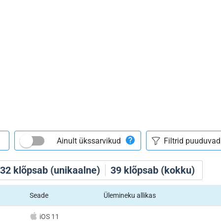
Ainult ükssarvikud
32
klõpsab (unikaalne)
39
klõpsab (kokku)
Seade
Ülemineku allikas
iOS 11