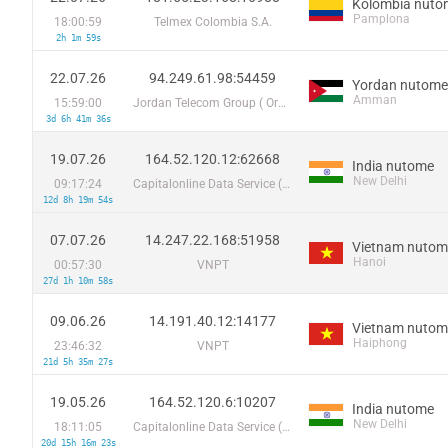
Kolombia nuto
Pamplona
18:00:59
Telmex Colombia S.A.
2h 1m 59s
22.07.26
94.249.61.98:54459
Yordan nutome
Amman
15:59:00
Jordan Telecom Group ( Orange)
3d 6h 41m 36s
19.07.26
164.52.120.12:62668
India nutome
New Delhi
09:17:24
Capitalonline Data Service (HK) Co
12d 8h 19m 54s
07.07.26
14.247.22.168:51958
Vietnam nutom
Hanoi
00:57:30
VNPT
27d 1h 10m 58s
09.06.26
14.191.40.12:14177
Vietnam nutom
Haiphong
23:46:32
VNPT
21d 5h 35m 27s
19.05.26
164.52.120.6:10207
India nutome
New Delhi
18:11:05
Capitalonline Data Service (HK) Co
20d 15h 16m 23s