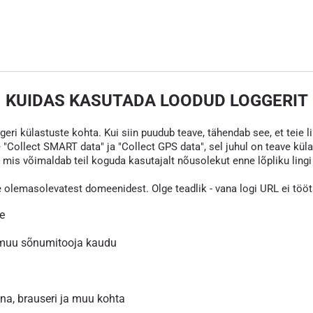
KUIDAS KASUTADA LOODUD LOGGERIT
eri külastuste kohta. Kui siin puudub teave, tähendab see, et teie li
 "Collect SMART data" ja "Collect GPS data", sel juhul on teave kül
s võimaldab teil koguda kasutajalt nõusolekut enne lõpliku lingi va
e olemasolevatest domeenidest. Olge teadlik - vana logi URL ei töö
le
 muu sõnumitooja kaudu
inna, brauseri ja muu kohta