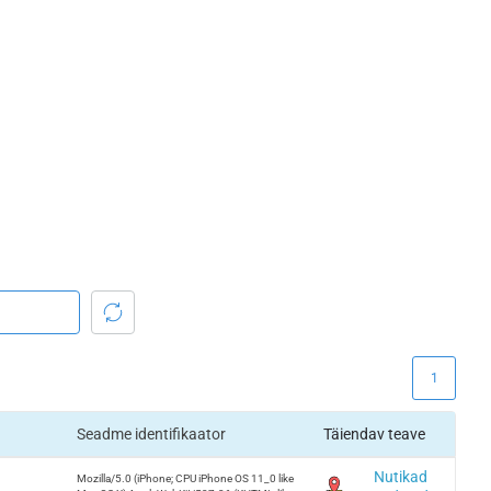
1
Seadme identifikaator
Täiendav teave
Nutikad
Mozilla/5.0 (iPhone; CPU iPhone OS 11_0 like