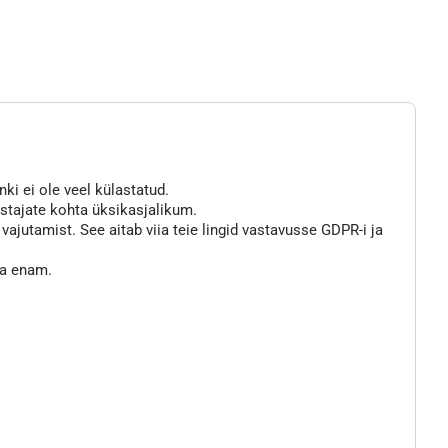
nki ei ole veel külastatud.
astajate kohta üksikasjalikum.
jutamist. See aitab viia teie lingid vastavusse GDPR-i ja
ta enam.