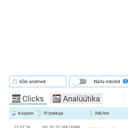
kõik andmed
Näita robotid
Clicks
Analüütika
Kuupäev
IP/pakkuja
Riik/linn
22.07.26
181.55.23.168:16988