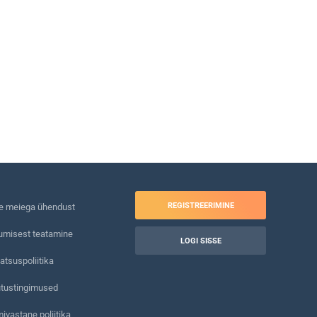
REGISTREERIMINE
e meiega ühendust
umisest teatamine
LOGI SISSE
atsuspoliitika
tustingimused
ivastane poliitika