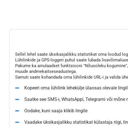
Sellel lehel saate üksikasjalikku statistikat oma loodud logg
Lühilinkide ja GPS-loggeri puhul saate lubada lisavõimaluse
Pakume ka ainulaadset funktsiooni "Nõusoleku kogumine", mi
muude andmekaitseseadustega.
Samuti saate kohandada oma lühilinkide URL-i ja valida üh
Kopeeri oma lühilink lehekülje ülaosas olevale lingi
Saatke see SMS-i, WhatsAppi, Telegrami või mõne
Oodake, kuni saaja klikib lingile
Vaadake üksikasjalikku statistikat külastaja riigi, l