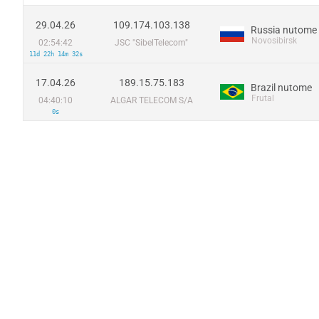
29.04.26
109.174.103.138
Russia nutome
Novosibirsk
02:54:42
JSC "SibelTelecom"
11d 22h 14m 32s
17.04.26
189.15.75.183
Brazil nutome
Frutal
04:40:10
ALGAR TELECOM S/A
0s