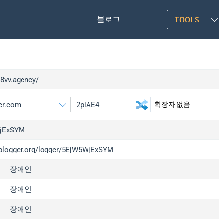
블로그
TOOLS
88vv.agency/
jExSYM
/iplogger.org/logger/5EjW5WjExSYM
gger.org
upgrade
장애인
l
upgrade
c
upgrade
장애인
x
upgrade
장애인