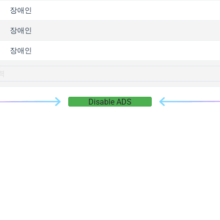
gger.com
장애인
r.info
장애인
gger.co
co
장애인
su
gger.info
g.co
Disable ADS
gger.cn