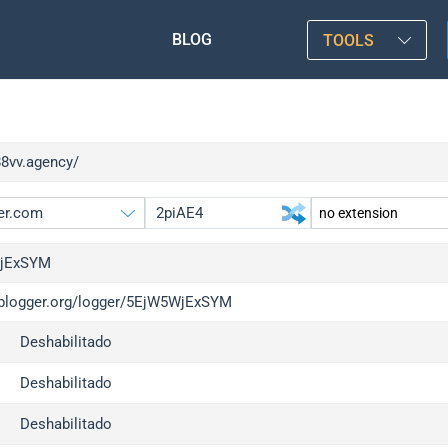
BLOG
TOOLS
88vv.agency/
jExSYM
/iplogger.org/logger/5EjW5WjExSYM
gger.org
upgrade
Deshabilitado
l
upgrade
c
upgrade
Deshabilitado
x
upgrade
Deshabilitado