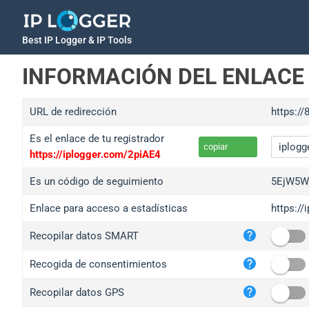
Best IP Logger & IP Tools
INFORMACIÓN DEL ENLACE
URL de redirección
https://
Es el enlace de tu registrador
copiar
https://iplogger.com/2piAE4
Es un código de seguimiento
5EjW5W
Enlace para acceso a estadísticas
https:/
iplo
Recopilar datos SMART
wl.g
ed.t
Recogida de consentimientos
bc.a
Recopilar datos GPS