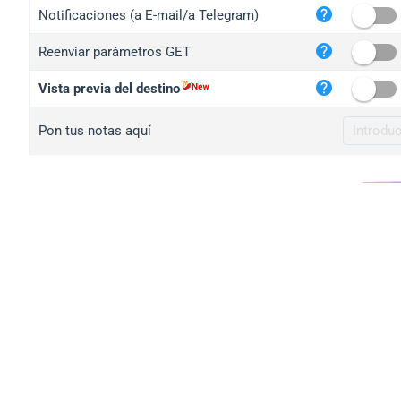
iplo
Notificaciones (a E-mail/a Telegram)
mape
Reenviar parámetros GET
iplo
2no.
Vista previa del destino
yip.
Pon tus notas aquí
iplo
iplo
iplo