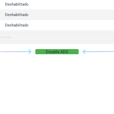
gger.com
Deshabilitado
r.info
Deshabilitado
gger.co
co
Deshabilitado
su
gger.info
g.co
Disable ADS
gger.cn