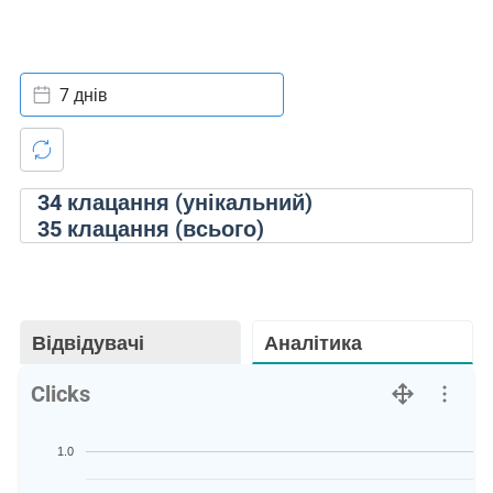
7 днів
34
клацання (унікальний)
35
клацання (всього)
Відвідувачі
Аналітика
Clicks
1.0