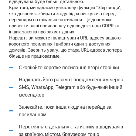
відвідувача буде більш детальною.
Крім того, ми надаємо унікальну функцію "Збір згоди",
яка дозволяє збирати згоду від користувача перед
переходом на фінальне посилання. Це допоможе
привести ваші посилання у відповідність до GDPR та
інших законів про захист даних.
Нарешті, ви можете налаштувати URL-адресу вашого
короткого посилання і вибрати один з доступних
доменів. Зверніть увагу, що стара URL-адреса логгера
більше не працюватиме.
Скопіюйте коротке посилання вгорі сторінки
Надішліть його разом із повідомленням через
SMS, WhatsApp, Telegram або будь-який інший
месенджер
Зачекайте, поки інша людина перейде за
посиланням
Перегляньте детальну статистику відвідувачів
за країною, містом, браузером тощо