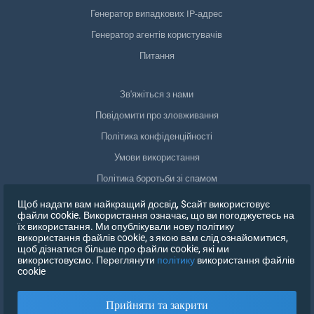
Генератор випадкових IP-адрес
Генератор агентів користувачів
Питання
Зв'яжіться з нами
Повідомити про зловживання
Політика конфіденційності
Умови використання
Політика боротьби зі спамом
Відповідність GDPR
Щоб надати вам найкращий досвід, $сайт використовує
файли cookie. Використання означає, що ви погоджуєтесь на
Видалити мої дані
їх використання. Ми опублікували нову політику
використання файлів cookie, з якою вам слід ознайомитися,
Відкликати згоду
щоб дізнатися більше про файли cookie, які ми
використовуємо. Переглянути
політику
використання файлів
cookie
ЗАРЕЄСТРУВАТИСЯ
Прийняти та закрити
X