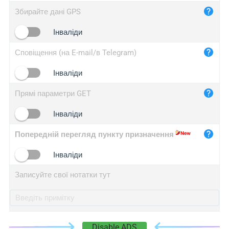
iplog.co
Збирайте дані GPS
iplogger.cn
Інваліди
Сповіщення (на E-mail/в Telegram)
Інваліди
Прямі параметри GET
Інваліди
Попередній перегляд пункту призначення
Інваліди
Записуйте свої нотатки тут
Disable ADS