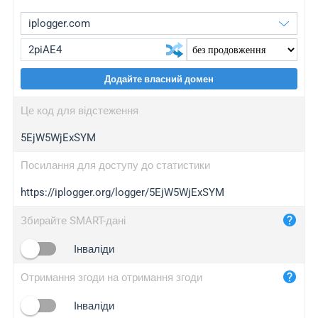
Додайте власний домен
iplogger.org
upgrade
Це код для відстеження
wl.gl
upgrade
5EjW5WjExSYM
ed.tc
upgrade
bc.ax
upgrade
Посилання для доступу до статистики
https://iplogger.org/logger/5EjW5WjExSYM
iplogger.com
maper.info
Збирайте SMART-дані
iplogger.co
Інваліди
2no.co
Отримання згоди на отримання згоди
yip.su
iplogger.info
Інваліди