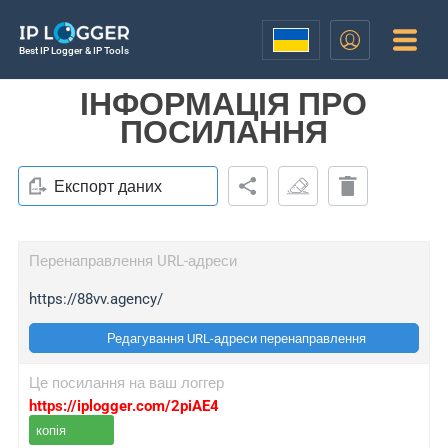
Best IP Logger & IP Tools
ІНФОРМАЦІЯ ПРО
ПОСИЛАННЯ
Експорт даних
Перенаправлення URL-адреси
https://88vv.agency/
Редагування URL-адреси перенаправлення
Це посилання на ваш логгер
https://iplogger.com/2piAE4
копія