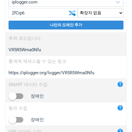
나만의 도메인 추가
iplogger.org
upgrade
추적 코드입니다
wl.gl
upgrade
VR5R5Wma0Nfu
ed.tc
upgrade
bc.ax
upgrade
통계에 액세스할 수 있는 링크
https://iplogger.org/logger/VR5R5Wma0Nfu
iplogger.com
maper.info
SMART 데이터 수집
iplogger.co
장애인
2no.co
동의 수집
yip.su
iplogger.info
장애인
iplog.co
GPS 데이터 수집