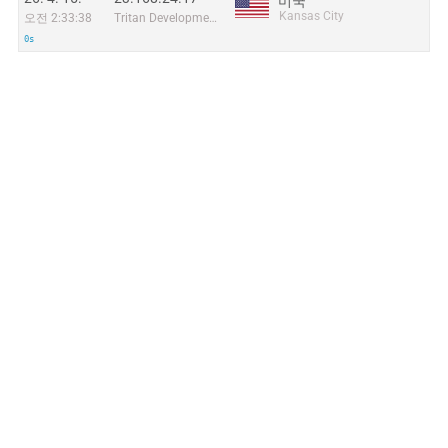
미국
Kansas City
오전 2:33:38
Tritan Development
0s