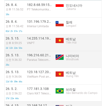
26. 8. 4.
182.8.68.59:15378
인도네시아
Jakarta
오후 11:56:52
PT Telekomunikasi Selular Indonesia
10s
26. 8. 4.
131.196.179.224:58683
칠레
Longaví
오후 11:56:42
Intersur Limitada
81d 2h 57m 17s
26. 5. 15.
14.235.114.190:44456
베트남
Tiền Hải
오후 8:59:25
VNPT
2d 11h 22m 53s
26. 5. 13.
196.216.60.218:25259
나미비아
Windhoek
오전 9:36:32
Paratus Telecommunications Limited
26s
26. 5. 13.
123.18.127.206:46257
베트남
Hưng Yên
오전 9:36:06
VietNam Post and Telecom Corporation
11d 6h 39m 44s
26. 5. 2.
177.181.3.108
브라질
São Bernardo do Campo
오전 2:56:22
Claro NXT Telecomunicacoes Ltda
17d 22m 44s
26. 4. 15.
23.168.24.17