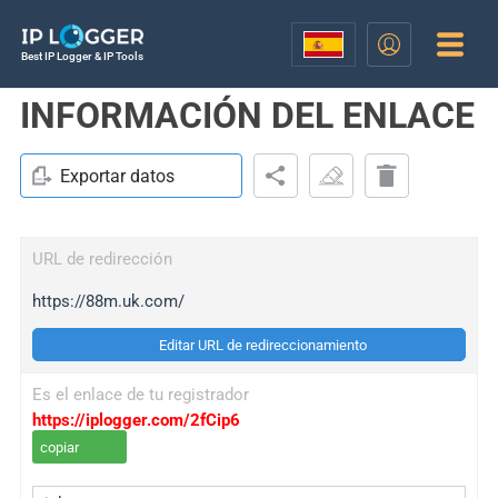
Best IP Logger & IP Tools
INFORMACIÓN DEL ENLACE
Exportar datos
URL de redirección
https://88m.uk.com/
Editar URL de redireccionamiento
Es el enlace de tu registrador
https://iplogger.com/2fCip6
copiar