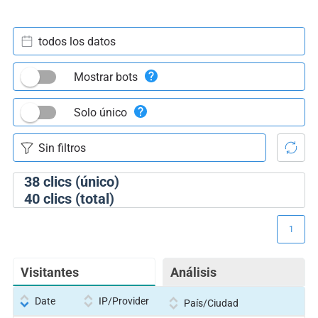
todos los datos
Mostrar bots
Solo único
38
clics (único)
40
clics (total)
1
Visitantes
Análisis
Date
IP/Provider
País/Ciudad