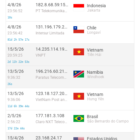
4/8/26
182.8.68.59:15378
Indonesia
Jakarta
23:56:52
PT Telekomunikasi Selular Indonesia
10s
4/8/26
131.196.179.224:58683
Chile
Longaví
23:56:42
Intersur Limitada
81d 2h 57m 17s
15/5/26
14.235.114.190:44456
Vietnam
Tiền Hải
20:59:25
VNPT
2d 11h 22m 53s
13/5/26
196.216.60.218:25259
Namibia
Windhoek
9:36:32
Paratus Telecommunications Limited
26s
13/5/26
123.18.127.206:46257
Vietnam
Hưng Yên
9:36:06
VietNam Post and Telecom Corporation
11d 6h 39m 44s
2/5/26
177.181.3.108
Brasil
São Bernardo do Campo
2:56:22
Claro NXT Telecomunicacoes Ltda
17d 22m 44s
15/4/26
23.168.24.17
Estados Unidos