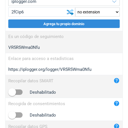
Agrega tu propio dominio
iplogger.org
upgrade
Es un código de seguimiento
wl.gl
upgrade
VR5R5Wma0Nfu
ed.tc
upgrade
bc.ax
upgrade
Enlace para acceso a estadísticas
https://iplogger.org/logger/VR5R5Wma0Nfu
iplogger.com
maper.info
Recopilar datos SMART
iplogger.co
Deshabilitado
2no.co
Recogida de consentimientos
yip.su
iplogger.info
Deshabilitado
iplog.co
Recopilar datos GPS