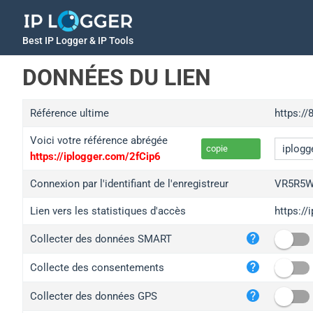
Best IP Logger & IP Tools
DONNÉES DU LIEN
Référence ultime
https:/
Voici votre référence abrégée
copie
https://iplogger.com/2fCip6
Connexion par l'identifiant de l'enregistreur
VR5R5W
Lien vers les statistiques d'accès
https:/
iplo
Collecter des données SMART
wl.g
ed.t
Collecte des consentements
bc.a
Collecter des données GPS