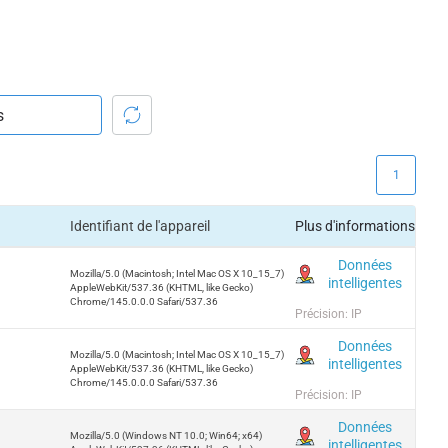
1
Identifiant de l'appareil
Plus d'informations
Données
Mozilla/5.0 (Macintosh; Intel Mac OS X 10_15_7)
intelligentes
AppleWebKit/537.36 (KHTML, like Gecko)
Chrome/145.0.0.0 Safari/537.36
Précision: IP
Données
Mozilla/5.0 (Macintosh; Intel Mac OS X 10_15_7)
intelligentes
AppleWebKit/537.36 (KHTML, like Gecko)
Chrome/145.0.0.0 Safari/537.36
Précision: IP
Données
Mozilla/5.0 (Windows NT 10.0; Win64; x64)
intelligentes