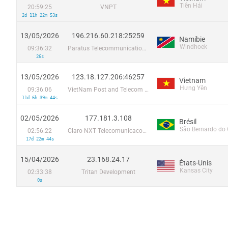
Tiền Hải
20:59:25
VNPT
2d 11h 22m 53s
13/05/2026
196.216.60.218:25259
Namibie
Windhoek
09:36:32
Paratus Telecommunications Limited
26s
13/05/2026
123.18.127.206:46257
Vietnam
Hưng Yên
09:36:06
VietNam Post and Telecom Corporation
11d 6h 39m 44s
02/05/2026
177.181.3.108
Brésil
São Bernardo do
02:56:22
Claro NXT Telecomunicacoes Ltda
17d 22m 44s
15/04/2026
23.168.24.17
États-Unis
Kansas City
02:33:38
Tritan Development
0s