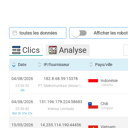
toutes les données
Afficher les robo
Clics
Analyse
Date
IP/fournisseur
Pays/ville
04/08/2026
182.8.68.59:15378
Indonésie
Jakarta
23:56:52
PT Telekomunikasi Selular Indonesia
10s
04/08/2026
131.196.179.224:58683
Chili
Longaví
23:56:42
Intersur Limitada
81d 2h 57m 17s
15/05/2026
14.235.114.190:44456
Vietnam