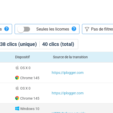
ts
Seules les licornes
38
clics (unique)
40
clics (total)
Dispositif
Source de la transition
OS X 0
https://iplogger.com
Chrome 145
OS X 0
https://iplogger.com
Chrome 145
Windows 10