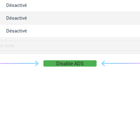
gger.com
Désactivé
r.info
Désactivé
gger.co
co
Désactivé
su
gger.info
g.co
Disable ADS
gger.cn