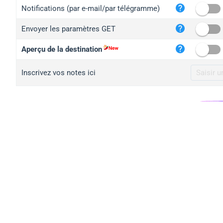
iplo
Notifications (par e-mail/par télégramme)
mape
Envoyer les paramètres GET
iplo
2no.
Aperçu de la destination
yip.
Inscrivez vos notes ici
iplo
iplo
iplo