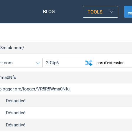
BLOG
TOOLS
C
/88m.uk.com/
ma0Nfu
/iplogger.org/logger/VR5R5Wma0Nfu
gger.org
upgr
Désactivé
l
upgr
c
upgr
Désactivé
x
upgr
Désactivé