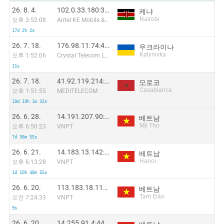
26. 8. 4.
102.0.33.180:35034
케냐
Nairobi
오후 3:52:08
Airtel KE Mobile & Fixed Internet
17d 2h 2s
26. 7. 18.
176.98.11.74:47478
우크라이나
Kalynivka
오후 1:52:06
Crystal Telecom Ltd
11s
26. 7. 18.
41.92.119.214:56063
모로코
Casablanca
오후 1:51:55
MEDITELECOM
19d 19h 1m 32s
26. 6. 28.
14.191.207.90:26615
베트남
Mỹ Thọ
오후 6:50:23
VNPT
7d 36m 55s
26. 6. 21.
14.183.13.142:41331
베트남
Hanoi
오후 6:13:28
VNPT
1d 10h 48m 55s
26. 6. 20.
113.183.18.113:51515
베트남
Tam Đảo
오전 7:24:33
VNPT
9s
26. 6. 20.
14.255.91.4:44070