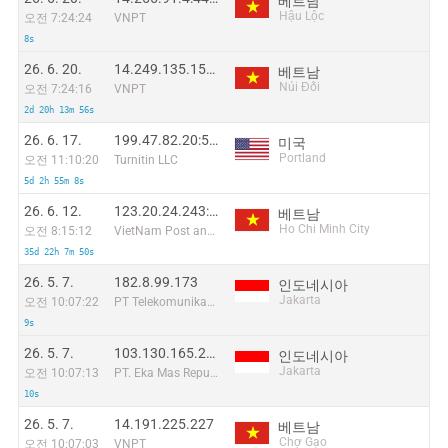
베트남
Hậu Lộc
오전 7:24:24
VNPT
8s
26. 6. 20.
14.249.135.157:40611
베트남
Núi Đối
오전 7:24:16
VNPT
2d 20h 13m 56s
26. 6. 17.
199.47.82.20:51374
미국
Portland
오전 11:10:20
Turnitin LLC
5d 2h 55m 8s
26. 6. 12.
123.20.24.243:39001
베트남
Ho Chi Minh City
오전 8:15:12
VietNam Post and Telecom Corporation
35d 22h 7m 50s
26. 5. 7.
182.8.99.173
인도네시아
Jakarta
오전 10:07:22
PT Telekomunikasi Selular Indonesia
9s
26. 5. 7.
103.130.165.249
인도네시아
Jakarta
오전 10:07:13
PT. Eka Mas Republik
10s
26. 5. 7.
14.191.225.227
베트남
Chợ Gạo
오전 10:07:03
VNPT