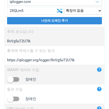
나만의 도메인 추가
iplogger.org
upgrade
추적 코드입니다
wl.gl
upgrade
RvVg5uT2U7Ik
ed.tc
upgrade
bc.ax
upgrade
통계에 액세스할 수 있는 링크
https://iplogger.org/logger/RvVg5uT2U7Ik
iplogger.com
maper.info
SMART 데이터 수집
iplogger.co
장애인
2no.co
동의 수집
yip.su
iplogger.info
장애인
iplog.co
GPS 데이터 수집