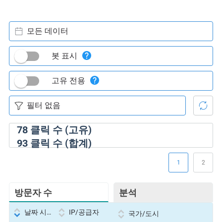
모든 데이터
봇 표시
고유 전용
78
클릭 수 (고유)
93
클릭 수 (합계)
1
2
방문자 수
분석
날짜 시간
IP/공급자
국가/도시