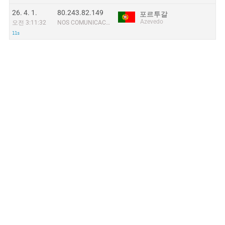
26. 4. 1.
80.243.82.149
포르투갈
Azevedo
오전 3:11:32
NOS COMUNICACOES, S.A.
11s