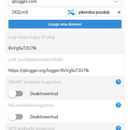
Lisage oma domeen
iplogger.org
upgrade
Logi sisse logija ID järgi
wl.gl
upgrade
RvVg5uT2U7Ik
ed.tc
upgrade
bc.ax
upgrade
Link juurdepääsustatistikale
https://iplogger.org/logger/RvVg5uT2U7Ik
iplogger.com
maper.info
SMART andmete kogumine
iplogger.co
Deaktiveeritud
2no.co
Nõusolekute kogumine
yip.su
iplogger.info
Deaktiveeritud
iplog.co
GPS andmete kogumine