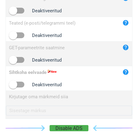
iplogger.cn
Deaktiveeritud
Teated (e-posti/telegrammi teel)
Deaktiveeritud
GET-parameetrite saatmine
Deaktiveeritud
Sihtkoha eelvaade
Deaktiveeritud
Kirjutage oma märkmeid siia
Disable ADS