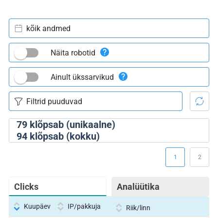
kõik andmed
Näita robotid
Ainult ükssarvikud
79
klõpsab (unikaalne)
94
klõpsab (kokku)
1
2
Clicks
Analüütika
Kuupäev
IP/pakkuja
Riik/linn