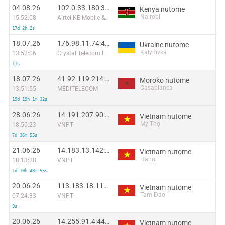
04.08.26
102.0.33.180:35034
Kenya nutome
Nairobi
15:52:08
Airtel KE Mobile & Fixed Internet
17d 2h 2s
18.07.26
176.98.11.74:47478
Ukraine nutome
Kalynivka
13:52:06
Crystal Telecom Ltd
11s
18.07.26
41.92.119.214:56063
Moroko nutome
Casablanca
13:51:55
MEDITELECOM
19d 19h 1m 32s
28.06.26
14.191.207.90:26615
Vietnam nutome
Mỹ Thọ
18:50:23
VNPT
7d 36m 55s
21.06.26
14.183.13.142:41331
Vietnam nutome
Hanoi
18:13:28
VNPT
1d 10h 48m 55s
20.06.26
113.183.18.113:51515
Vietnam nutome
Tam Đảo
07:24:33
VNPT
9s
20.06.26
14.255.91.4:44070
Vietnam nutome