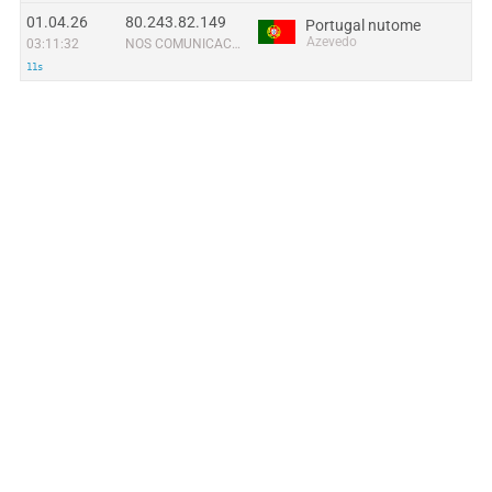
01.04.26
80.243.82.149
Portugal nutome
Azevedo
03:11:32
NOS COMUNICACOES, S.A.
11s