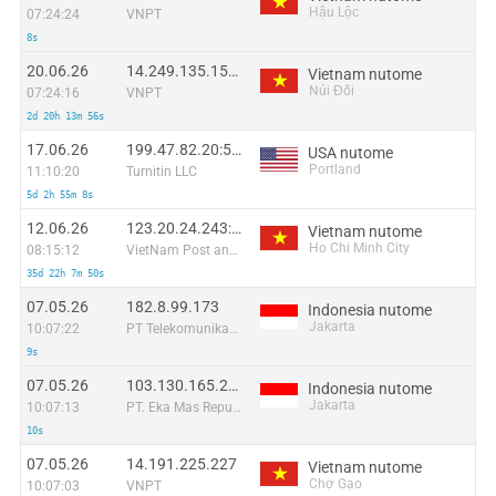
Hậu Lộc
07:24:24
VNPT
8s
20.06.26
14.249.135.157:40611
Vietnam nutome
Núi Đối
07:24:16
VNPT
2d 20h 13m 56s
17.06.26
199.47.82.20:51374
USA nutome
Portland
11:10:20
Turnitin LLC
5d 2h 55m 8s
12.06.26
123.20.24.243:39001
Vietnam nutome
Ho Chi Minh City
08:15:12
VietNam Post and Telecom Corporation
35d 22h 7m 50s
07.05.26
182.8.99.173
Indonesia nutome
Jakarta
10:07:22
PT Telekomunikasi Selular Indonesia
9s
07.05.26
103.130.165.249
Indonesia nutome
Jakarta
10:07:13
PT. Eka Mas Republik
10s
07.05.26
14.191.225.227
Vietnam nutome
Chợ Gạo
10:07:03
VNPT