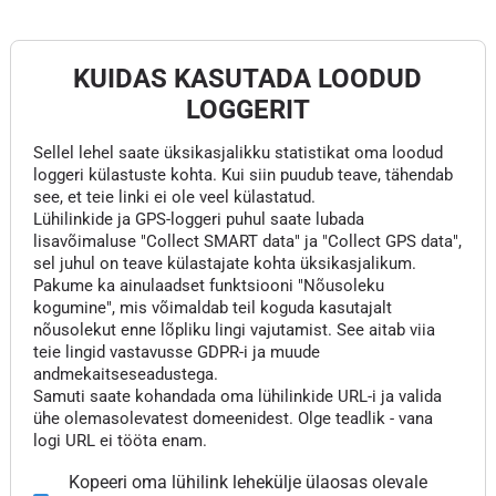
KUIDAS KASUTADA LOODUD
LOGGERIT
Sellel lehel saate üksikasjalikku statistikat oma loodud
loggeri külastuste kohta. Kui siin puudub teave, tähendab
see, et teie linki ei ole veel külastatud.
Lühilinkide ja GPS-loggeri puhul saate lubada
lisavõimaluse "Collect SMART data" ja "Collect GPS data",
sel juhul on teave külastajate kohta üksikasjalikum.
Pakume ka ainulaadset funktsiooni "Nõusoleku
kogumine", mis võimaldab teil koguda kasutajalt
nõusolekut enne lõpliku lingi vajutamist. See aitab viia
teie lingid vastavusse GDPR-i ja muude
andmekaitseseadustega.
Samuti saate kohandada oma lühilinkide URL-i ja valida
ühe olemasolevatest domeenidest. Olge teadlik - vana
logi URL ei tööta enam.
Kopeeri oma lühilink lehekülje ülaosas olevale