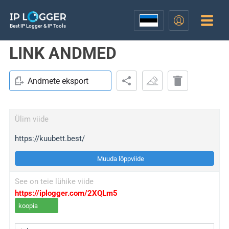
Best IP Logger & IP Tools
LINK ANDMED
Andmete eksport
Ülim viide
https://kuubett.best/
Muuda lõppviide
See on teie lühike viide
https://iplogger.com/2XQLm5
koopia