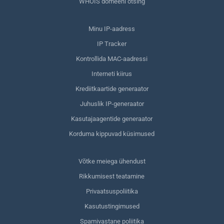
WHOIS domeeni otsing
Minu IP-aadress
IP Tracker
Kontrollida MAC-aadressi
Interneti kiirus
Krediitkaartide generaator
Juhuslik IP-generaator
Kasutajaagentide generaator
Korduma kippuvad küsimused
Võtke meiega ühendust
Rikkumisest teatamine
Privaatsuspoliitika
Kasutustingimused
Spamivastane poliitika