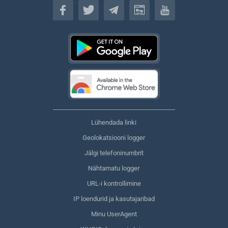
Eesti keel
Lühendada linki
Geolokatsiooni logger
Jälgi telefoninumbrit
Nähtamatu logger
URL-i kontrollimine
IP loendurid ja kasutajaribad
Minu UserAgent