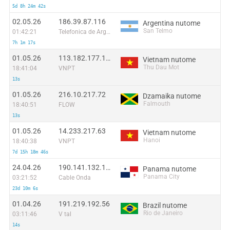
5d 8h 24m 42s
02.05.26
186.39.87.116
Argentina nutome
San Telmo
01:42:21
Telefonica de Argentina
7h 1m 17s
01.05.26
113.182.177.130
Vietnam nutome
Thu Dau Mot
18:41:04
VNPT
13s
01.05.26
216.10.217.72
Dzamaika nutome
Falmouth
18:40:51
FLOW
13s
01.05.26
14.233.217.63
Vietnam nutome
Hanoi
18:40:38
VNPT
7d 15h 18m 46s
24.04.26
190.141.132.165
Panama nutome
Panama City
03:21:52
Cable Onda
23d 10m 6s
01.04.26
191.219.192.56
Brazil nutome
Rio de Janeiro
03:11:46
V tal
14s