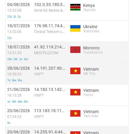
04/08/2026
102.0.33.180:35034
Kenya
Nairobi
15:52:08
Airtel KE Mobile & Fixed Internet
17d 2h 2s
18/07/2026
176.98.11.74:47478
Ukraine
Kalynivka
13:52:06
Crystal Telecom Ltd
11s
18/07/2026
41.92.119.214:56063
Morocco
Casablanca
13:51:55
MEDITELECOM
19d 19h 1m 32s
28/06/2026
14.191.207.90:26615
Vietnam
Mỹ Thọ
18:50:23
VNPT
7d 36m 55s
21/06/2026
14.183.13.142:41331
Vietnam
Hanoi
18:13:28
VNPT
1d 10h 48m 55s
20/06/2026
113.183.18.113:51515
Vietnam
Tam Đảo
07:24:33
VNPT
9s
20/06/2026
14.255.91.4:44070
Vietnam