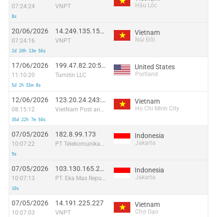
Hậu Lộc
07:24:24
VNPT
8s
20/06/2026
14.249.135.157:40611
Vietnam
Núi Đối
07:24:16
VNPT
2d 20h 13m 56s
17/06/2026
199.47.82.20:51374
United States
Portland
11:10:20
Turnitin LLC
5d 2h 55m 8s
12/06/2026
123.20.24.243:39001
Vietnam
Ho Chi Minh City
08:15:12
VietNam Post and Telecom Corporation
35d 22h 7m 50s
07/05/2026
182.8.99.173
Indonesia
Jakarta
10:07:22
PT Telekomunikasi Selular Indonesia
9s
07/05/2026
103.130.165.249
Indonesia
Jakarta
10:07:13
PT. Eka Mas Republik
10s
07/05/2026
14.191.225.227
Vietnam
Chợ Gạo
10:07:03
VNPT