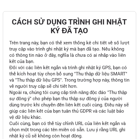
CÁCH SỬ DỤNG TRÌNH GHI NHẬT
KÝ ĐÃ TẠO
Trên trang này, bạn có thể xem thống kê chi tiết về số lượt
truy cập vào trình ghi nhật ký mà bạn đã tạo. Nếu không
có thông tin nào ở đây, nghĩa là chưa có ai nhấp vào liên
kết của bạn.
Đối với các liên kết ngắn và trình ghi nhật ký GPS, bạn có
thể kích hoạt tùy chọn bổ sung "Thu thập dữ liệu SMART"
và "Thu thập dữ liệu GPS". Trong trường hợp này, thông tin
về người truy cập sẽ chi tiết hơn.
Ngoài ra, chúng tôi cung cấp tính năng độc đáo "Thu thập
sự đồng ý" cho phép bạn thu thập sự đồng ý của người
dùng trước khi chuyển đến liên kết cuối cùng. Điều này sẽ
giúp các liên kết của bạn tuân thủ GDPR và các luật bảo
vệ dữ liệu khác.
Cuối cùng, bạn có thể tùy chỉnh URL của liên kết ngắn và
chọn một trong các tên miền có sẵn. Lưu ý rằng URL ghi
nhật ký cũ sẽ không còn hoạt động.