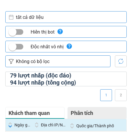
tất cả dữ liệu
Hiển thị bot
Độc nhất vô nhị
79
lượt nhấp (độc đáo)
94
lượt nhấp (tổng cộng)
1
2
Khách tham quan
Phân tích
Ngày giờ
Địa chỉ IP/Nhà cung cấp dịch vụ
Quốc gia/Thành phố