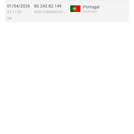
01/04/2026
80.243.82.149
Portugal
Azevedo
03:11:32
NOS COMUNICACOES, S.A.
11s