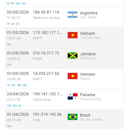
5d 8h 24m 42s
02/05/2026
186.39.87.116
Argentina
San Telmo
01:42:21
Telefonica de Argentina
7h 1m 17s
01/05/2026
113.182.177.130
Vietnam
Thu Dau Mot
18:41:04
VNPT
13s
01/05/2026
216.10.217.72
Jamaica
Falmouth
18:40:51
FLOW
13s
01/05/2026
14.233.217.63
Vietnam
Hanoi
18:40:38
VNPT
7d 15h 18m 46s
24/04/2026
190.141.132.165
Panama
Panama City
03:21:52
Cable Onda
23d 10m 6s
01/04/2026
191.219.192.56
Brazil
Rio de Janeiro
03:11:46
V tal
14s