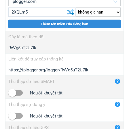
Thêm tên miền của riêng bạn
iplogger.org
upgrade
Đây là mã theo dõi
wl.gl
upgrade
RvVg5uT2U7Ik
ed.tc
upgrade
bc.ax
upgrade
Liên kết để truy cập thống kê
https://iplogger.org/logger/RvVg5uT2U7Ik
iplogger.com
maper.info
Thu thập dữ liệu SMART
iplogger.co
Người khuyết tật
2no.co
Thu thập sự đồng ý
yip.su
iplogger.info
Người khuyết tật
iplog.co
Thu thập dữ liệu GPS