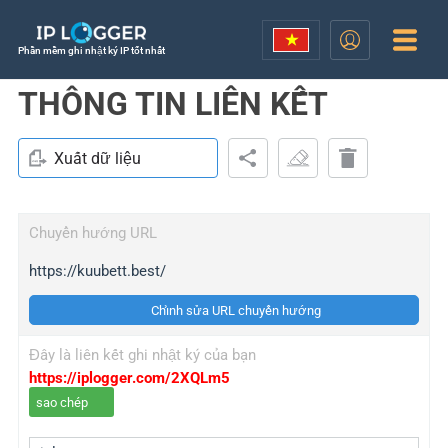
Phần mềm ghi nhật ký IP tốt nhất
THÔNG TIN LIÊN KẾT
Xuất dữ liệu
Chuyển hướng URL
https://kuubett.best/
Chỉnh sửa URL chuyển hướng
Đây là liên kết ghi nhật ký của bạn
https://iplogger.com/2XQLm5
sao chép