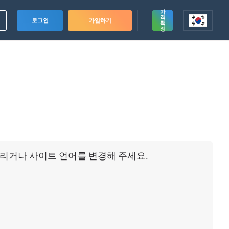
가
격
로그인
가입하기
책
정