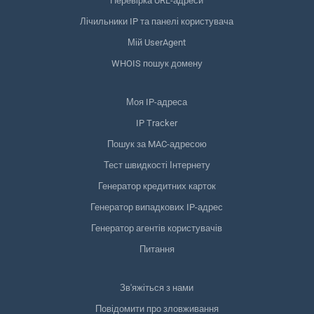
Перевірка URL-адреси
Лічильники IP та панелі користувача
Мій UserAgent
WHOIS пошук домену
Моя IP-адреса
IP Tracker
Пошук за MAC-адресою
Тест швидкості Інтернету
Генератор кредитних карток
Генератор випадкових IP-адрес
Генератор агентів користувачів
Питання
Зв'яжіться з нами
Повідомити про зловживання