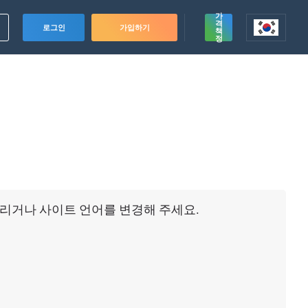
가
격
로그인
가입하기
책
정