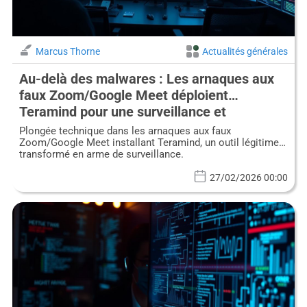
Marcus Thorne
Actualités générales
Au-delà des malwares : Les arnaques aux
faux Zoom/Google Meet déploient
Teramind pour une surveillance et
exfiltration de données secrètes
Plongée technique dans les arnaques aux faux
Zoom/Google Meet installant Teramind, un outil légitime
transformé en arme de surveillance.
27/02/2026 00:00