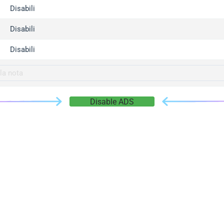
gger.com
Disabili
r.info
Disabili
gger.co
co
Disabili
su
gger.info
g.co
Disable ADS
gger.cn