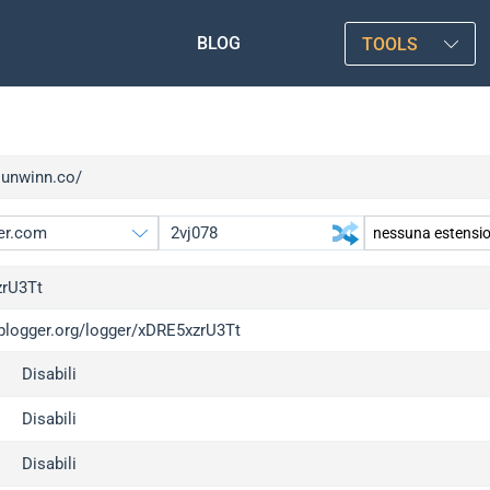
BLOG
TOOLS
sunwinn.co/
rU3Tt
iplogger.org/logger/xDRE5xzrU3Tt
gger.org
Disabili
l
c
Disabili
x
Disabili