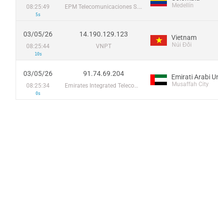
Medellín
08:25:49
EPM Telecomunicaciones S.A. E.S.P.
5s
03/05/26
14.190.129.123
Vietnam
Núi Đối
08:25:44
VNPT
10s
03/05/26
91.74.69.204
Emirati Arabi Un
Musaffah City
08:25:34
Emirates Integrated Telecommunications Company PJSC
0s