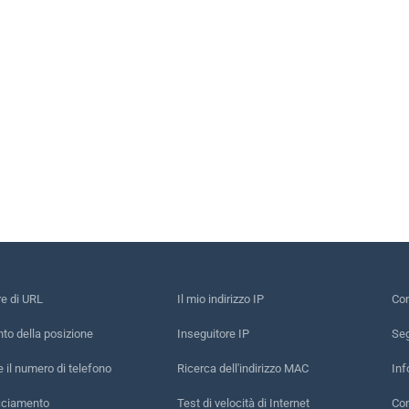
re di URL
Il mio indirizzo IP
Con
to della posizione
Inseguitore IP
Seg
e il numero di telefono
Ricerca dell'indirizzo MAC
Inf
acciamento
Test di velocità di Internet
Con