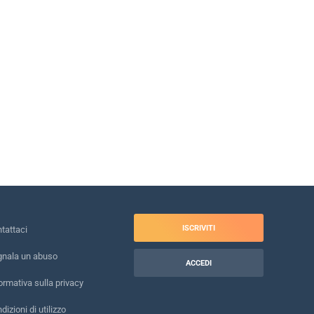
ISCRIVITI
tattaci
nala un abuso
ACCEDI
ormativa sulla privacy
dizioni di utilizzo