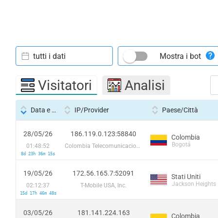
tutti i dati
Mostra i bot
Visitatori
Analisi
Data e ora
IP/Provider
Paese/Città
28/05/26
186.119.0.123:58840
Colombia
Bogotá
01:48:52
Colombia Telecomunicaciones S.a. ESP
8d 23h 36m 15s
19/05/26
172.56.165.7:52091
Stati Uniti
Jackson Heights
02:12:37
T-Mobile USA, Inc.
15d 17h 46m 48s
03/05/26
181.141.224.163
Colombia