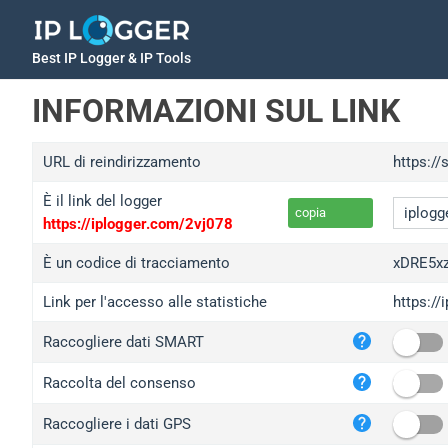
Best IP Logger & IP Tools
INFORMAZIONI SUL LINK
URL di reindirizzamento
https://
È il link del logger
copia
https://iplogger.com/2vj078
È un codice di tracciamento
xDRE5xz
Link per l'accesso alle statistiche
https://
iplo
Raccogliere dati SMART
wl.g
ed.t
Raccolta del consenso
bc.a
Raccogliere i dati GPS