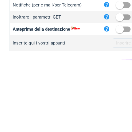
iplo
Notifiche (per e-mail/per Telegram)
mape
Inoltrare i parametri GET
iplo
2no.
Anteprima della destinazione
yip.
Inserite qui i vostri appunti
iplo
iplo
iplo