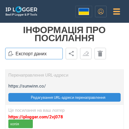
Best IP Logger & IP Tools
ІНФОРМАЦІЯ ПРО
ПОСИЛАННЯ
Експорт даних
Перенаправлення URL-адреси
https://sunwinn.co/
Редагування URL-адреси перенаправлення
Це посилання на ваш логгер
https://iplogger.com/2vj078
копія