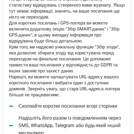
статистику відвідувань створеного вами журналу. Якщо
тут немає інформації, значить, на ваше посилання ще
ніхто не переходив.
Для коротких посилань і GPS-логгера ви можете
включити додаткову опцію "Збір SMART-даних" і "Збір
GPS-даних", в цьому випадку інформація про
відвідувача буде більш детальною.
Крім того, ми надаємо унікальну функцію "Збір згоди",
яка дозволяє збирати згоду від користувача перед
переходом на фінальне посилання. Це допоможе
привести ваші посилання у відповідність до GDPR та
інших законів про захист даних.
Нарешті, ви можете налаштувати URL-адресу вашого
короткого посилання і вибрати один з доступних
доменів. Зверніть увагу, що стара URL-адреса логгера
більше не працюватиме.
Скопіюйте коротке посилання вгорі сторінки
Надішліть його разом із повідомленням через
SMS, WhatsApp, Telegram або будь-який інший
месенджер