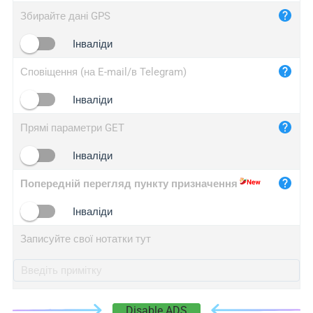
iplog.co
Збирайте дані GPS
iplogger.cn
Інваліди
Сповіщення (на E-mail/в Telegram)
Інваліди
Прямі параметри GET
Інваліди
Попередній перегляд пункту призначення
Інваліди
Записуйте свої нотатки тут
Disable ADS