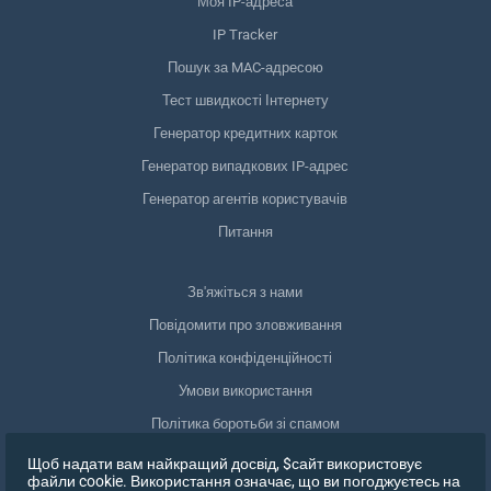
Моя IP-адреса
IP Tracker
Пошук за MAC-адресою
Тест швидкості Інтернету
Генератор кредитних карток
Генератор випадкових IP-адрес
Генератор агентів користувачів
Питання
Зв'яжіться з нами
Повідомити про зловживання
Політика конфіденційності
Умови використання
Політика боротьби зі спамом
Відповідність GDPR
Щоб надати вам найкращий досвід, $сайт використовує
файли cookie. Використання означає, що ви погоджуєтесь на
Видалити мої дані