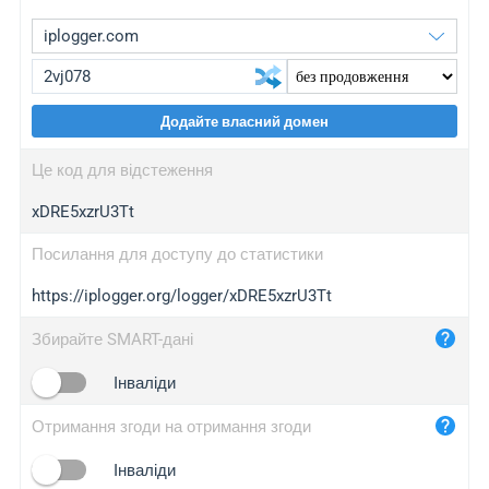
Додайте власний домен
iplogger.org
upgrade
Це код для відстеження
wl.gl
upgrade
xDRE5xzrU3Tt
ed.tc
upgrade
bc.ax
upgrade
Посилання для доступу до статистики
https://iplogger.org/logger/xDRE5xzrU3Tt
iplogger.com
maper.info
Збирайте SMART-дані
iplogger.co
Інваліди
2no.co
Отримання згоди на отримання згоди
yip.su
iplogger.info
Інваліди