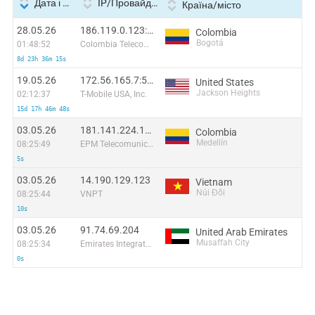
Дата і час
IP/Провайдер
Країна/місто
28.05.26
186.119.0.123:58840
Colombia
Bogotá
01:48:52
Colombia Telecomunicaciones S.a. ESP
8d 23h 36m 15s
19.05.26
172.56.165.7:52091
United States
Jackson Heights
02:12:37
T-Mobile USA, Inc.
15d 17h 46m 48s
03.05.26
181.141.224.163
Colombia
Medellín
08:25:49
EPM Telecomunicaciones S.A. E.S.P.
5s
03.05.26
14.190.129.123
Vietnam
Núi Đối
08:25:44
VNPT
10s
03.05.26
91.74.69.204
United Arab Emirates
Musaffah City
08:25:34
Emirates Integrated Telecommunications Company PJSC
0s