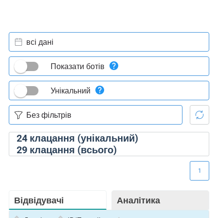
всі дані
Показати ботів
Унікальний
24
клацання (унікальний)
29
клацання (всього)
1
Відвідувачі
Аналітика