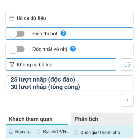
tất cả dữ liệu
Hiển thị bot
Độc nhất vô nhị
25
lượt nhấp (độc đáo)
30
lượt nhấp (tổng cộng)
1
Khách tham quan
Phân tích
Ngày giờ
Địa chỉ IP/Nhà cung cấp dịch vụ
Quốc gia/Thành phố