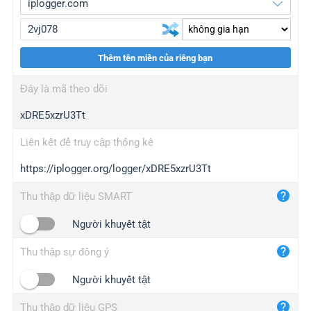
Thêm tên miền của riêng bạn
iplogger.org
upgrade
Đây là mã theo dõi
wl.gl
upgrade
xDRE5xzrU3Tt
ed.tc
upgrade
bc.ax
upgrade
Liên kết để truy cập thống kê
https://iplogger.org/logger/xDRE5xzrU3Tt
iplogger.com
maper.info
Thu thập dữ liệu SMART
iplogger.co
Người khuyết tật
2no.co
Thu thập sự đồng ý
yip.su
iplogger.info
Người khuyết tật
iplog.co
Thu thập dữ liệu GPS