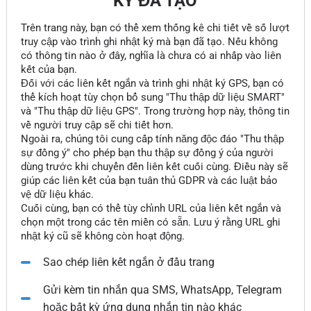
KÝ ĐÃ TẠO
Trên trang này, bạn có thể xem thống kê chi tiết về số lượt
truy cập vào trình ghi nhật ký mà bạn đã tạo. Nếu không
có thông tin nào ở đây, nghĩa là chưa có ai nhấp vào liên
kết của bạn.
Đối với các liên kết ngắn và trình ghi nhật ký GPS, bạn có
thể kích hoạt tùy chọn bổ sung "Thu thập dữ liệu SMART"
và "Thu thập dữ liệu GPS". Trong trường hợp này, thông tin
về người truy cập sẽ chi tiết hơn.
Ngoài ra, chúng tôi cung cấp tính năng độc đáo "Thu thập
sự đồng ý" cho phép bạn thu thập sự đồng ý của người
dùng trước khi chuyển đến liên kết cuối cùng. Điều này sẽ
giúp các liên kết của bạn tuân thủ GDPR và các luật bảo
vệ dữ liệu khác.
Cuối cùng, bạn có thể tùy chỉnh URL của liên kết ngắn và
chọn một trong các tên miền có sẵn. Lưu ý rằng URL ghi
nhật ký cũ sẽ không còn hoạt động.
Sao chép liên kết ngắn ở đầu trang
Gửi kèm tin nhắn qua SMS, WhatsApp, Telegram
hoặc bất kỳ ứng dụng nhắn tin nào khác