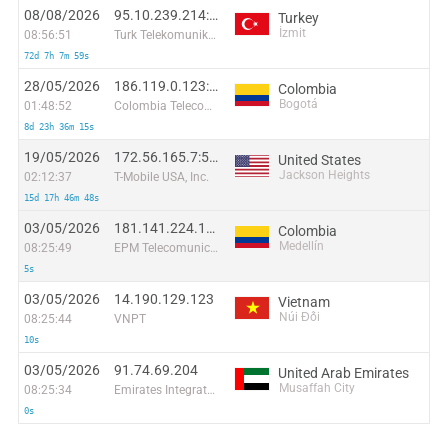
08/08/2026
95.10.239.214:28534
Turkey
İzmit
08:56:51
Turk Telekomunikasyon Anonim Sirketi
72d 7h 7m 59s
28/05/2026
186.119.0.123:58840
Colombia
Bogotá
01:48:52
Colombia Telecomunicaciones S.a. ESP
8d 23h 36m 15s
19/05/2026
172.56.165.7:52091
United States
Jackson Heights
02:12:37
T-Mobile USA, Inc.
15d 17h 46m 48s
03/05/2026
181.141.224.163
Colombia
Medellín
08:25:49
EPM Telecomunicaciones S.A. E.S.P.
5s
03/05/2026
14.190.129.123
Vietnam
Núi Đối
08:25:44
VNPT
10s
03/05/2026
91.74.69.204
United Arab Emirates
Musaffah City
08:25:34
Emirates Integrated Telecommunications Company PJSC
0s