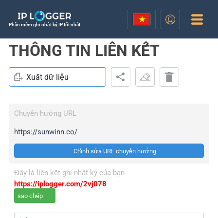
Phần mềm ghi nhật ký IP tốt nhất
THÔNG TIN LIÊN KẾT
Xuất dữ liệu
Chuyển hướng URL
https://sunwinn.co/
Chỉnh sửa URL chuyển hướng
Đây là liên kết ghi nhật ký của bạn
https://iplogger.com/2vj078
sao chép