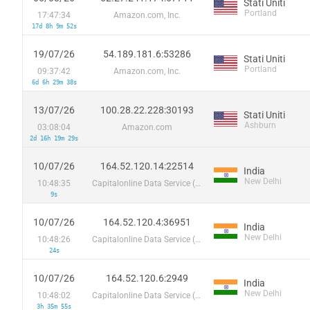
Stati Uniti
Portland
17:47:34
Amazon.com, Inc.
17d 8h 9m 52s
19/07/26
54.189.181.6:53286
Stati Uniti
Portland
09:37:42
Amazon.com, Inc.
6d 6h 29m 38s
13/07/26
100.28.22.228:30193
Stati Uniti
Ashburn
03:08:04
Amazon.com
2d 16h 19m 29s
10/07/26
164.52.120.14:22514
India
New Delhi
10:48:35
Capitalonline Data Service (HK) Co
9s
10/07/26
164.52.120.4:36951
India
New Delhi
10:48:26
Capitalonline Data Service (HK) Co
24s
10/07/26
164.52.120.6:2949
India
New Delhi
10:48:02
Capitalonline Data Service (HK) Co
3h 35m 55s