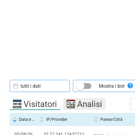
tutti i dati
Mostra i bot
Visitatori
Analisi
Data e ora
IP/Provider
Paese/Città
05/08/26
52.27.241.174:57711