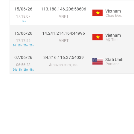
15/06/26
113.188.146.206:58606
Vietnam
Châu Đốc
17:18:07
VNPT
12s
15/06/26
14.241.214.164:44996
Vietnam
Mỹ Tho
17:17:55
VNPT
8d 10h 21m 27s
07/06/26
34.216.116.37:54039
Stati Uniti
Portland
06:56:28
Amazon.com, Inc.
10d 3h 13m 46s