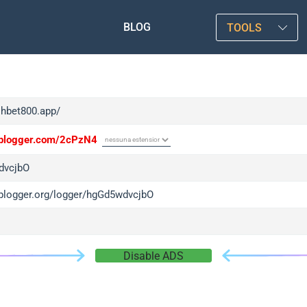
BLOG
TOOLS
shbet800.app/
/iplogger.com/2cPzN4
dvcjbO
/iplogger.org/logger/hgGd5wdvcjbO
Disable ADS