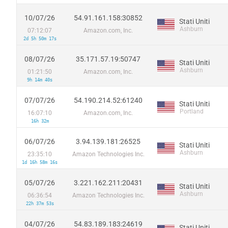
10/07/26
54.91.161.158:30852
Stati Uniti
Ashburn
07:12:07
Amazon.com, Inc.
2d 5h 50m 17s
08/07/26
35.171.57.19:50747
Stati Uniti
Ashburn
01:21:50
Amazon.com, Inc.
9h 14m 40s
07/07/26
54.190.214.52:61240
Stati Uniti
Portland
16:07:10
Amazon.com, Inc.
16h 32m
06/07/26
3.94.139.181:26525
Stati Uniti
Ashburn
23:35:10
Amazon Technologies Inc.
1d 16h 58m 16s
05/07/26
3.221.162.211:20431
Stati Uniti
Ashburn
06:36:54
Amazon Technologies Inc.
22h 37m 53s
04/07/26
54.83.189.183:24619
Stati Uniti