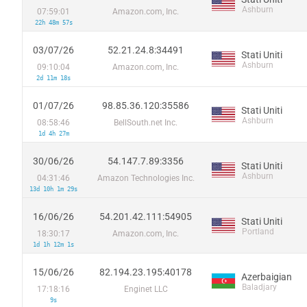
Ashburn
07:59:01
Amazon.com, Inc.
22h 48m 57s
03/07/26
52.21.24.8:34491
Stati Uniti
Ashburn
09:10:04
Amazon.com, Inc.
2d 11m 18s
01/07/26
98.85.36.120:35586
Stati Uniti
Ashburn
08:58:46
BellSouth.net Inc.
1d 4h 27m
30/06/26
54.147.7.89:3356
Stati Uniti
Ashburn
04:31:46
Amazon Technologies Inc.
13d 10h 1m 29s
16/06/26
54.201.42.111:54905
Stati Uniti
Portland
18:30:17
Amazon.com, Inc.
1d 1h 12m 1s
15/06/26
82.194.23.195:40178
Azerbaigian
Baladjary
17:18:16
Enginet LLC
9s