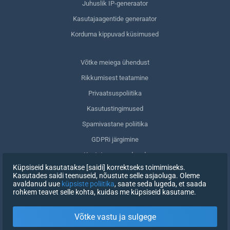
Juhuslik IP-generaator
Kasutajaagentide generaator
Korduma kippuvad küsimused
Võtke meiega ühendust
Rikkumisest teatamine
Privaatsuspoliitika
Kasutustingimused
Spamivastane poliitika
GDPRi järgimine
Kustuta oma andmed
Küpsiseid kasutatakse [saidi] korrektseks toimimiseks.
Nõusoleku tagasivõtmine
Kasutades saidi teenuseid, nõustute selle asjaoluga. Oleme
avaldanud uue
küpsiste poliitika
, saate seda lugeda, et saada
rohkem teavet selle kohta, kuidas me küpsiseid kasutame.
REGISTREERIMINE
Võtke vastu ja sulgege
X
LOGI SISSE