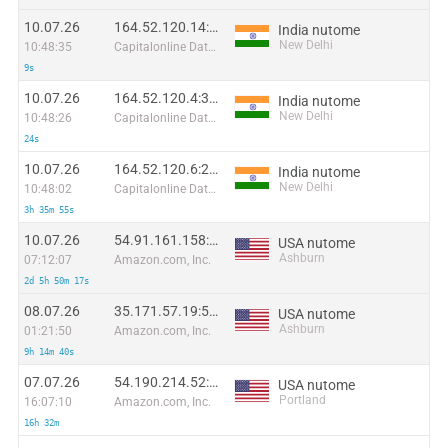
10.07.26
164.52.120.14:22514
India nutome
New Delhi
10:48:35
Capitalonline Data Service (HK) Co
9s
10.07.26
164.52.120.4:36951
India nutome
New Delhi
10:48:26
Capitalonline Data Service (HK) Co
24s
10.07.26
164.52.120.6:2949
India nutome
New Delhi
10:48:02
Capitalonline Data Service (HK) Co
3h 35m 55s
10.07.26
54.91.161.158:30852
USA nutome
Ashburn
07:12:07
Amazon.com, Inc.
2d 5h 50m 17s
08.07.26
35.171.57.19:50747
USA nutome
Ashburn
01:21:50
Amazon.com, Inc.
9h 14m 40s
07.07.26
54.190.214.52:61240
USA nutome
Portland
16:07:10
Amazon.com, Inc.
16h 32m