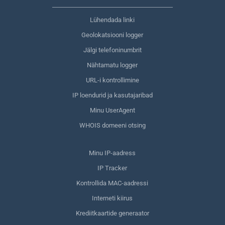
Lühendada linki
Geolokatsiooni logger
Jälgi telefoninumbrit
Nähtamatu logger
URL-i kontrollimine
IP loendurid ja kasutajaribad
Minu UserAgent
WHOIS domeeni otsing
Minu IP-aadress
IP Tracker
Kontrollida MAC-aadressi
Interneti kiirus
Krediitkaartide generaator