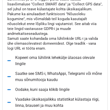
lisavõimaluse "Collect SMART data" ja "Collect GPS data",
sel juhul on teave külastajate kohta üksikasjalikum.
Pakume ka ainulaadset funktsiooni "Nõusoleku
kogumine", mis võimaldab teil koguda kasutajalt
nõusolekut enne lõpliku lingi vajutamist. See aitab viia
teie lingid vastavusse GDPR-i ja muude
andmekaitseseadustega.
Samuti saate kohandada oma lühilinkide URL-i ja valida
ühe olemasolevatest domeenidest. Olge teadlik - vana
logi URL ei tööta enam.
Kopeeri oma lühilink lehekülje ülaosas olevale
lingile
Saatke see SMS-i, WhatsAppi, Telegrami või mõne
muu sõnumitooja kaudu
Oodake, kuni saaja klikib lingile
Vaadake üksikasjalikku statistikat külastaja riigi,
linna, brauseri ja muu kohta