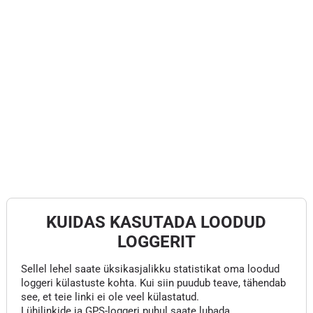
KUIDAS KASUTADA LOODUD
LOGGERIT
Sellel lehel saate üksikasjalikku statistikat oma loodud
loggeri külastuste kohta. Kui siin puudub teave, tähendab
see, et teie linki ei ole veel külastatud.
Lühilinkide ja GPS-loggeri puhul saate lubada