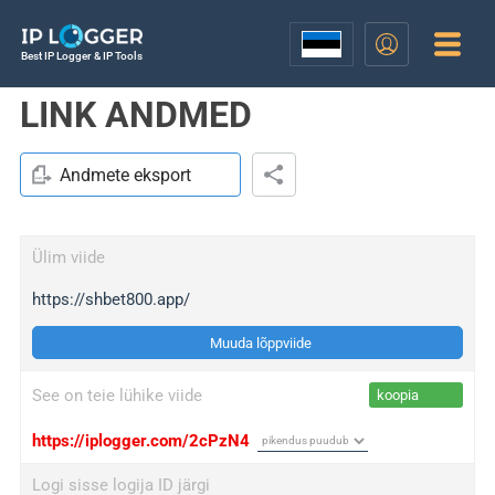
Best IP Logger & IP Tools
LINK ANDMED
Andmete eksport
Ülim viide
https://shbet800.app/
Muuda lõppviide
See on teie lühike viide
koopia
https://iplogger.com/2cPzN4
Logi sisse logija ID järgi