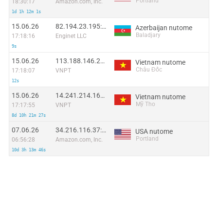
Portland
18:30:17
Amazon.com, Inc.
1d 1h 12m 1s
15.06.26
82.194.23.195:40178
Azerbaijan nutome
Baladjary
17:18:16
Enginet LLC
9s
15.06.26
113.188.146.206:58606
Vietnam nutome
Châu Đốc
17:18:07
VNPT
12s
15.06.26
14.241.214.164:44996
Vietnam nutome
Mỹ Tho
17:17:55
VNPT
8d 10h 21m 27s
07.06.26
34.216.116.37:54039
USA nutome
Portland
06:56:28
Amazon.com, Inc.
10d 3h 13m 46s