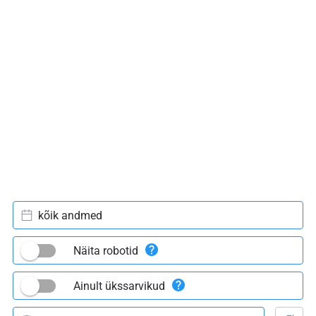
kõik andmed
Näita robotid
Ainult ükssarvikud