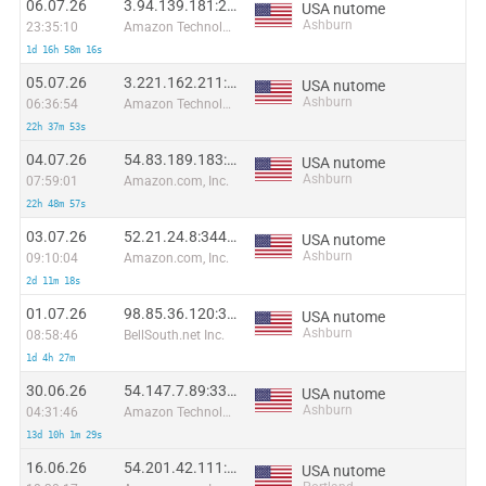
06.07.26
3.94.139.181:26525
USA nutome
Ashburn
23:35:10
Amazon Technologies Inc.
1d 16h 58m 16s
05.07.26
3.221.162.211:20431
USA nutome
Ashburn
06:36:54
Amazon Technologies Inc.
22h 37m 53s
04.07.26
54.83.189.183:24619
USA nutome
Ashburn
07:59:01
Amazon.com, Inc.
22h 48m 57s
03.07.26
52.21.24.8:34491
USA nutome
Ashburn
09:10:04
Amazon.com, Inc.
2d 11m 18s
01.07.26
98.85.36.120:35586
USA nutome
Ashburn
08:58:46
BellSouth.net Inc.
1d 4h 27m
30.06.26
54.147.7.89:3356
USA nutome
Ashburn
04:31:46
Amazon Technologies Inc.
13d 10h 1m 29s
16.06.26
54.201.42.111:54905
USA nutome