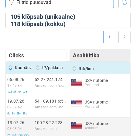
105
klõpsab (unikaalne)
118
klõpsab (kokku)
1
2
Clicks
Analüütika
Kuupäev
IP/pakkuja
Riik/linn
05.08.26
52.27.241.174:57711
USA nutome
Portland
17:47:34
Amazon.com, Inc.
17d 8h 9m 52s
19.07.26
54.189.181.6:53286
USA nutome
Portland
09:37:42
Amazon.com, Inc.
6d 6h 29m 38s
13.07.26
100.28.22.228:30193
USA nutome
Ashburn
03:08:04
Amazon.com
2d 16h 19m 29s