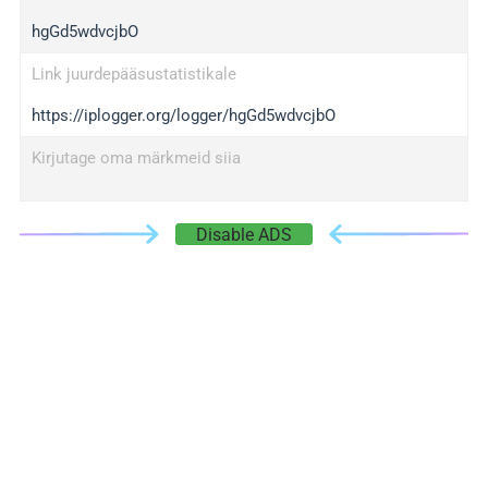
hgGd5wdvcjbO
Link juurdepääsustatistikale
https://iplogger.org/logger/hgGd5wdvcjbO
Kirjutage oma märkmeid siia
Disable ADS