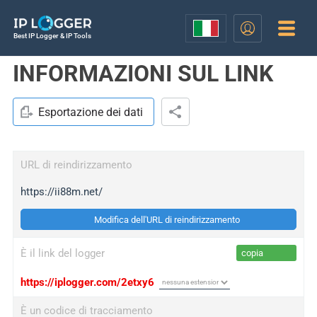
Best IP Logger & IP Tools
INFORMAZIONI SUL LINK
Esportazione dei dati
URL di reindirizzamento
https://ii88m.net/
Modifica dell'URL di reindirizzamento
È il link del logger
copia
https://iplogger.com/2etxy6
È un codice di tracciamento