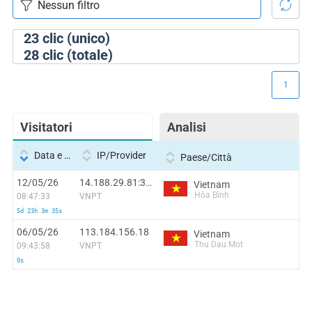
23
clic (unico)
28
clic (totale)
1
Visitatori
Analisi
Data e ora
IP/Provider
Paese/Città
12/05/26
14.188.29.81:32773
Vietnam
Hòa Bình
08:47:33
VNPT
5d 23h 3m 35s
06/05/26
113.184.156.18
Vietnam
Thu Dau Mot
09:43:58
VNPT
0s