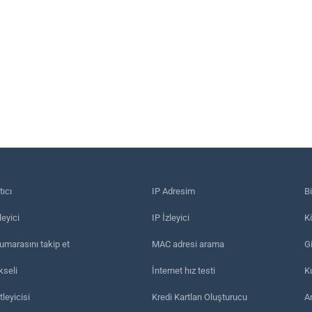
tıcı
IP Adresim
B
eyici
IP İzleyici
Kö
umarasını takip et
MAC adresi arama
Gi
kseli
İnternet hız testi
K
leyicisi
Kredi Kartları Oluşturucu
A