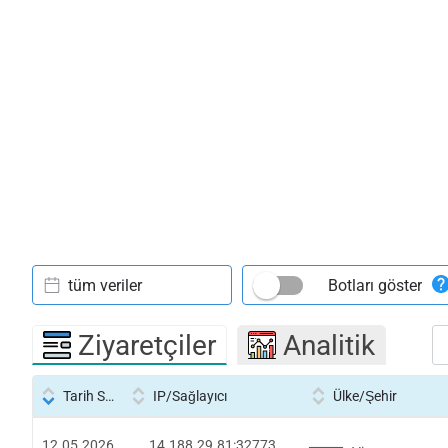
tüm veriler
Botları göster
Ziyaretçiler
Analitik
Tarih Saati
IP/Sağlayıcı
Ülke/Şehir
12.05.2026
14.188.29.81:32773