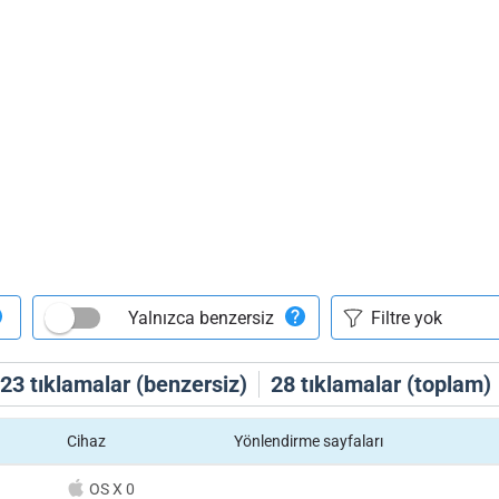
Yalnızca benzersiz
23
tıklamalar (benzersiz)
28
tıklamalar (toplam)
Cihaz
Yönlendirme sayfaları
OS X 0