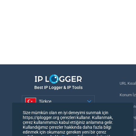
URL Kısal
Best IP Logger & IP Tools
Konum İzl
Türkçe
Telefon n
Size mümkün olan en iyi deneyimi sunmak için
Türkçe
https://iplogger.org çerezleri kullanır. Kullanmak,
İzleme Pi
çerez kullanımımızı kabul ettiğiniz anlamına gelir.
Kullandığımız çerezler hakkında daha fazla bilgi
URL denet
edinmek için okumanız gereken yeni bir çerez