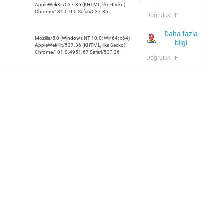
AppleWebKit/537.36 (KHTML, like Gecko)
Chrome/131.0.0.0 Safari/537.36
Doğruluk: IP
Daha fazla
Mozilla/5.0 (Windows NT 10.0; Win64; x64)
bilgi
AppleWebKit/537.36 (KHTML, like Gecko)
Chrome/101.0.4951.67 Safari/537.36
Doğruluk: IP