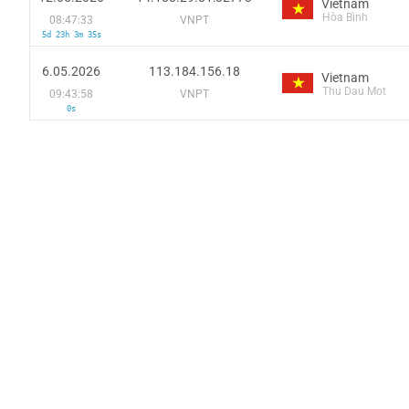
Vietnam
Hòa Bình
08:47:33
VNPT
5d 23h 3m 35s
6.05.2026
113.184.156.18
Vietnam
Thu Dau Mot
09:43:58
VNPT
0s