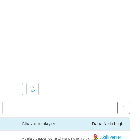
1
Cihaz tanımlayıcı
Daha fazla bilgi
Akıllı veriler
Mozilla/5.0 (Macintosh; Intel Mac OS X 10_15_7)