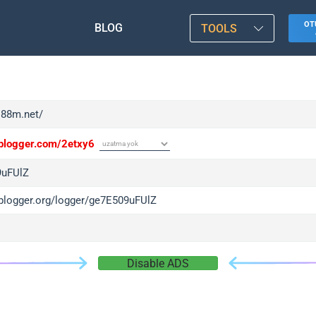
OT
BLOG
TOOLS
ii88m.net/
/iplogger.com/2etxy6
9uFUlZ
/iplogger.org/logger/ge7E509uFUlZ
Disable ADS