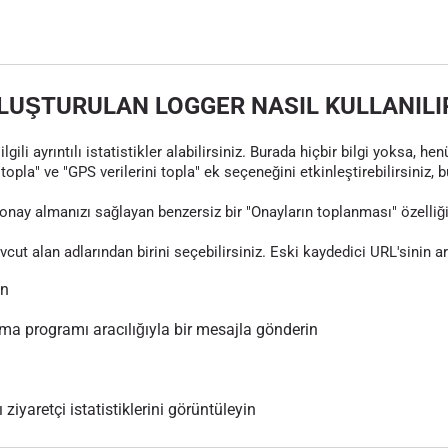
LUŞTURULAN LOGGER NASIL KULLANILI
gili ayrıntılı istatistikler alabilirsiniz. Burada hiçbir bilgi yoksa, 
topla" ve "GPS verilerini topla" ek seçeneğini etkinleştirebilirsiniz, 
nay almanızı sağlayan benzersiz bir "Onayların toplanması" özelliği
evcut alan adlarından birini seçebilirsiniz. Eski kaydedici URL'sinin 
ın
 programı aracılığıyla bir mesajla gönderin
 ziyaretçi istatistiklerini görüntüleyin