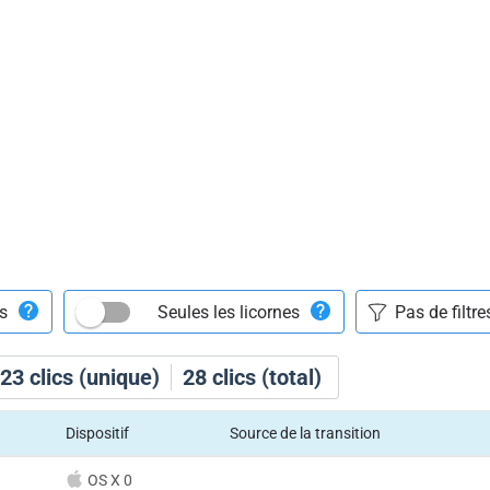
ts
Seules les licornes
23
clics (unique)
28
clics (total)
Dispositif
Source de la transition
OS X 0