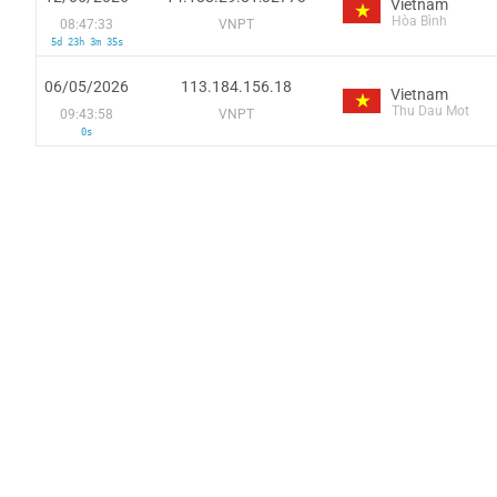
Vietnam
Hòa Bình
08:47:33
VNPT
5d 23h 3m 35s
06/05/2026
113.184.156.18
Vietnam
Thu Dau Mot
09:43:58
VNPT
0s