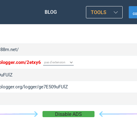
BLOG
TOOLS
C
ii88m.net/
/iplogger.com/2etxy6
9uFUlZ
/iplogger.org/logger/ge7E509uFUlZ
Disable ADS