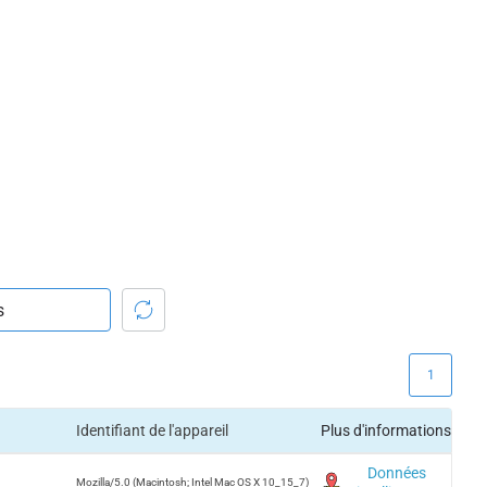
1
Identifiant de l'appareil
Plus d'informations
Données
Mozilla/5.0 (Macintosh; Intel Mac OS X 10_15_7)