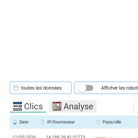
toutes les données
Afficher les robo
Clics
Analyse
Date
IP/fournisseur
Pays/ville
12/05/2026
14.188.29.81:32773