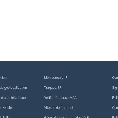
 lien
Mon adresse IP
Con
 de géolocalisation
Traqueur IP
Sig
méro de téléphone
Vérifier l'adresse MAC
Poli
invisible
Vitesse de l'internet
Cond
de l'URL
Générateur de cartes de crédit
Pol