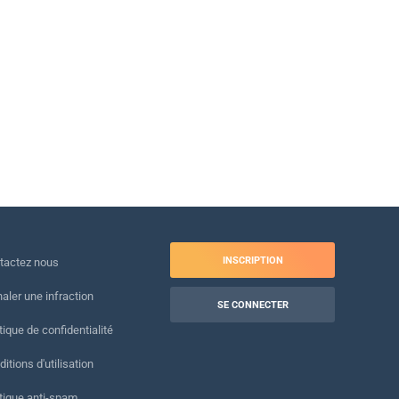
INSCRIPTION
tactez nous
naler une infraction
SE CONNECTER
tique de confidentialité
itions d'utilisation
itique anti-spam