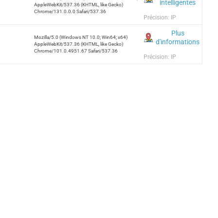
intelligentes
AppleWebKit/537.36 (KHTML, like Gecko)
Chrome/131.0.0.0 Safari/537.36
Précision: IP
Plus
Mozilla/5.0 (Windows NT 10.0; Win64; x64)
d'informations
AppleWebKit/537.36 (KHTML, like Gecko)
Chrome/101.0.4951.67 Safari/537.36
Précision: IP