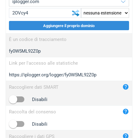
Aggiungere il proprio dominio
iplogger.org
upgrade
È un codice di tracciamento
wl.gl
upgrade
fy0W5ML92Z0p
ed.tc
upgrade
bc.ax
upgrade
Link per l'accesso alle statistiche
https://iplogger.org/logger/fy0W5ML92Z0p
iplogger.com
maper.info
Raccogliere dati SMART
iplogger.co
Disabili
2no.co
Raccolta del consenso
yip.su
iplogger.info
Disabili
iplog.co
Raccogliere i dati GPS