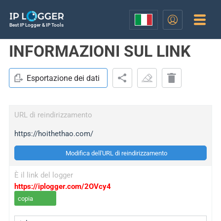
Best IP Logger & IP Tools
INFORMAZIONI SUL LINK
Esportazione dei dati
URL di reindirizzamento
https://hoithethao.com/
Modifica dell'URL di reindirizzamento
È il link del logger
https://iplogger.com/2OVcy4
copia