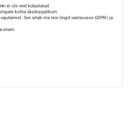
nki ei ole veel külastatud.
astajate kohta üksikasjalikum.
jutamist. See aitab viia teie lingid vastavusse GDPR-i ja
ta enam.