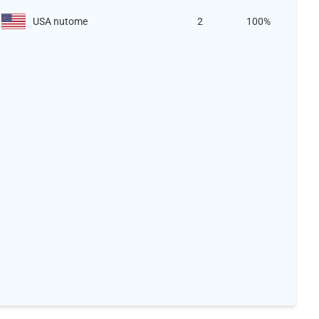
USA nutome
2
100%