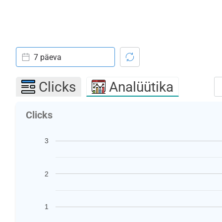
7 päeva
Clicks
Analüütika
Clicks
3
2
1