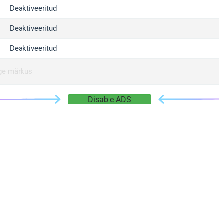
gger.com
Deaktiveeritud
r.info
Deaktiveeritud
gger.co
co
Deaktiveeritud
su
gger.info
g.co
Disable ADS
gger.cn