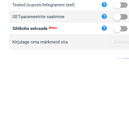
iplo
Teated (e-posti/telegrammi teel)
mape
GET-parameetrite saatmine
iplo
2no.
Sihtkoha eelvaade
yip.
Kirjutage oma märkmeid siia
iplo
iplo
iplo