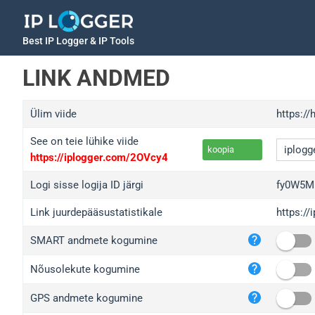
Best IP Logger & IP Tools
LINK ANDMED
Ülim viide
https:/
See on teie lühike viide
koopia
https://iplogger.com/2OVcy4
Logi sisse logija ID järgi
fy0W5M
Link juurdepääsustatistikale
https:/
iplo
SMART andmete kogumine
wl.g
ed.t
Nõusolekute kogumine
bc.a
GPS andmete kogumine