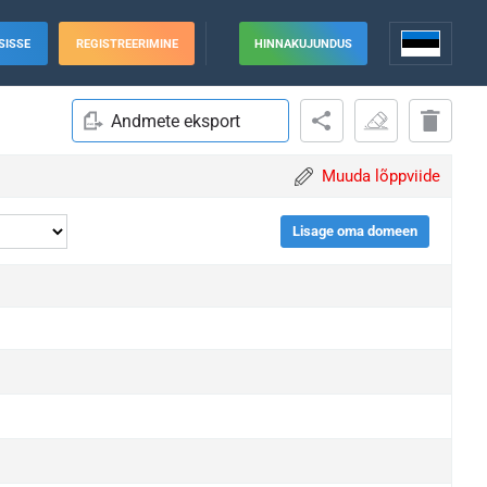
SISSE
REGISTREERIMINE
HINNAKUJUNDUS
Andmete eksport
Muuda lõppviide
Lisage oma domeen
grade
grade
grade
grade