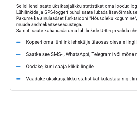
Sellel lehel saate üksikasjalikku statistikat oma loodud logg
Lühilinkide ja GPS-loggeri puhul saate lubada lisavõimaluse
Pakume ka ainulaadset funktsiooni "Nõusoleku kogumine", mi
muude andmekaitseseadustega.
Samuti saate kohandada oma lühilinkide URL-i ja valida üh
Kopeeri oma lühilink lehekülje ülaosas olevale lingi
Saatke see SMS-i, WhatsAppi, Telegrami või mõne
Oodake, kuni saaja klikib lingile
Vaadake üksikasjalikku statistikat külastaja riigi, l