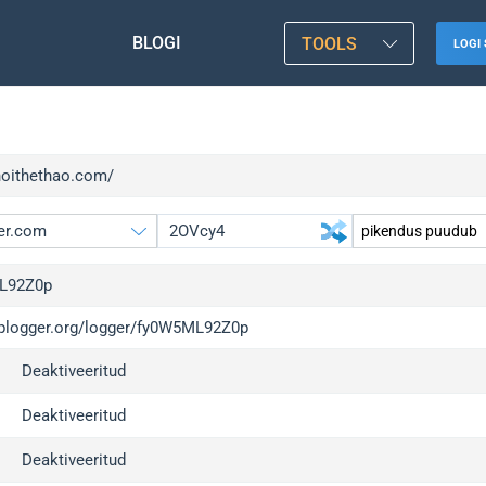
BLOGI
TOOLS
LOGI 
/hoithethao.com/
L92Z0p
/iplogger.org/logger/fy0W5ML92Z0p
gger.org
up
Deaktiveeritud
l
up
c
up
Deaktiveeritud
x
up
Deaktiveeritud