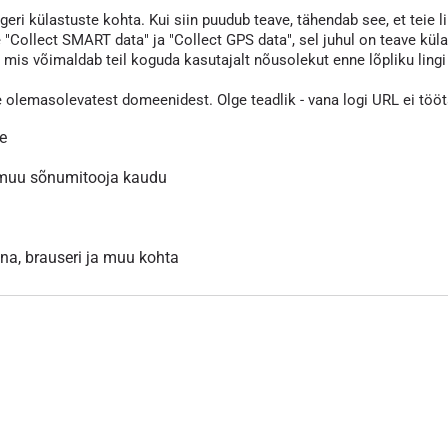
eri külastuste kohta. Kui siin puudub teave, tähendab see, et teie li
 "Collect SMART data" ja "Collect GPS data", sel juhul on teave kül
s võimaldab teil koguda kasutajalt nõusolekut enne lõpliku lingi va
e olemasolevatest domeenidest. Olge teadlik - vana logi URL ei töö
le
 muu sõnumitooja kaudu
inna, brauseri ja muu kohta