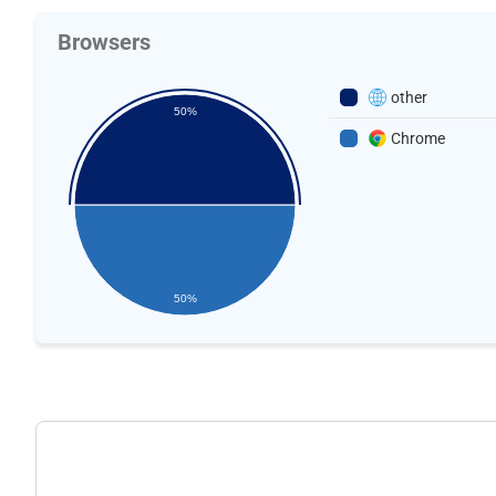
Browsers
other
50%
Chrome
50%