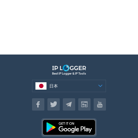
Best IP Logger & IP Tools
日本
日本