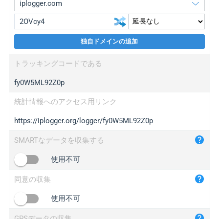
独自ドメインの追加
iplogger.org
upgrade
トラッキングコードである
wl.gl
upgrade
fy0W5ML92Z0p
ed.tc
upgrade
bc.ax
upgrade
統計情報へのアクセス用リンク
https://iplogger.org/logger/fy0W5ML92Z0p
iplogger.com
maper.info
SMARTなデータを収集する
iplogger.co
使用不可
2no.co
同意の収集
yip.su
iplogger.info
使用不可
iplog.co
GPSデータの収集