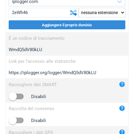
Aggiungere il proprio dominio
iplogger.org
upgrade
È un codice di tracciamento
wl.gl
upgrade
WmdQ5dV80kLU
ed.tc
upgrade
bc.ax
upgrade
Link per l'accesso alle statistiche
https://iplogger.org/logger/WmdQ5dV80kLU
iplogger.com
maper.info
Raccogliere dati SMART
iplogger.co
Disabili
2no.co
Raccolta del consenso
yip.su
iplogger.info
Disabili
iplog.co
Raccogliere i dati GPS