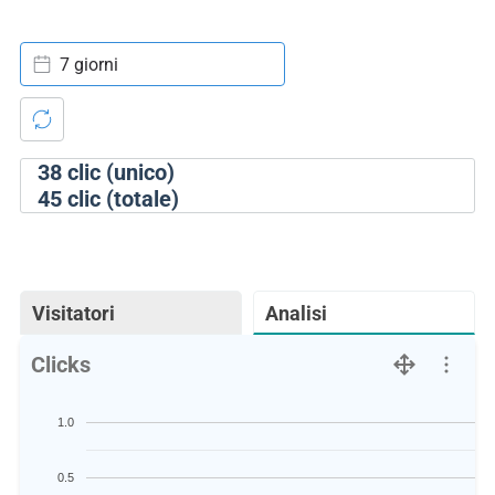
7 giorni
38
clic (unico)
45
clic (totale)
Visitatori
Analisi
Clicks
1.0
0.5