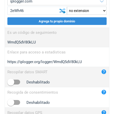
Agrega tu propio dominio
iplogger.org
upgrade
Es un código de seguimiento
wl.gl
upgrade
WmdQ5dV80kLU
ed.tc
upgrade
bc.ax
upgrade
Enlace para acceso a estadísticas
https://iplogger.org/logger/WmdQ5dV80kLU
iplogger.com
maper.info
Recopilar datos SMART
iplogger.co
Deshabilitado
2no.co
Recogida de consentimientos
yip.su
iplogger.info
Deshabilitado
iplog.co
Recopilar datos GPS