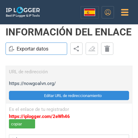
Best IP Logger & IP Tools
INFORMACIÓN DEL ENLACE
Exportar datos
URL de redirección
https://nowgoalvn.org/
Editar URL de redireccionamiento
Es el enlace de tu registrador
https://iplogger.com/2eWh46
copiar