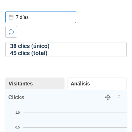
7 días
38
clics (único)
45
clics (total)
Visitantes
Análisis
Clicks
1.0
0.5