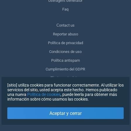
Useragent Generator
Faq
Сontact us
Reportar abuso
Política de privacidad
Condiciones de uso
Política antispam
Cumplimiento del GDPR
Eliminar mis datos
[sitio] utiliza cookies para funcionar correctamente. Al utilizar los
Retirar el consentimiento
servicios del sitio, usted acepta este hecho. Hemos publicado
una nueva
Política de cookies
, puede leerla para obtener más
información sobre cómo usamos las cookies.
REGISTRARSE
Aceptar y cerrar
X
INICIAR SESIÓN