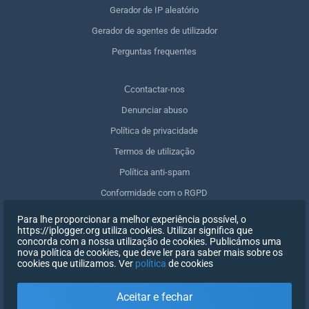
Gerador de IP aleatório
Gerador de agentes de utilizador
Perguntas frequentes
Сcontactar-nos
Denunciar abuso
Política de privacidade
Termos de utilização
Política anti-spam
Conformidade com o RGPD
Apagar os meus dados
Para lhe proporcionar a melhor experiência possível, o
https://iplogger.org utiliza cookies. Utilizar significa que
Retirar o consentimento
concorda com a nossa utilização de cookies. Publicámos uma
nova política de cookies, que deve ler para saber mais sobre os
cookies que utilizamos. Ver
política
de cookies
INSCREVER-SE
Aceitar e fechar
X