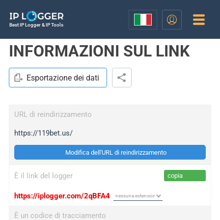
Best IP Logger & IP Tools
INFORMAZIONI SUL LINK
Esportazione dei dati
URL di reindirizzamento
https://119bet.us/
Modifica dell'URL di reindirizzamento
È il link del logger
copia
https://iplogger.com/2qBFA4
È un codice di tracciamento