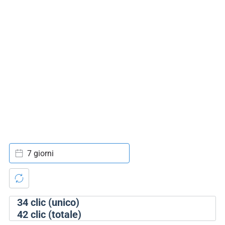
7 giorni
34
clic (unico)
42
clic (totale)