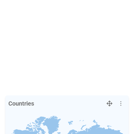
Countries