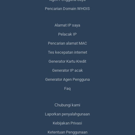
Pencarian Domain WHOIS
Alamat IP saya
Pelacak IP
Pencarian alamat MAC
Tes kecepatan internet
Generator Kartu Kredit
Generator IP acak
Generator Agen Pengguna
Faq
Сhubungi kami
Laporkan penyalahgunaan
Kebijakan Privasi
Ketentuan Penggunaan