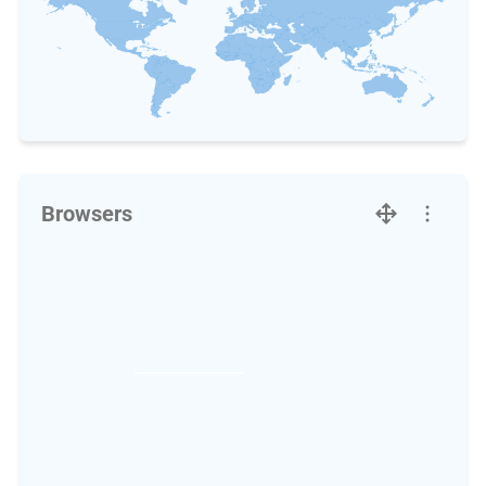
Browsers