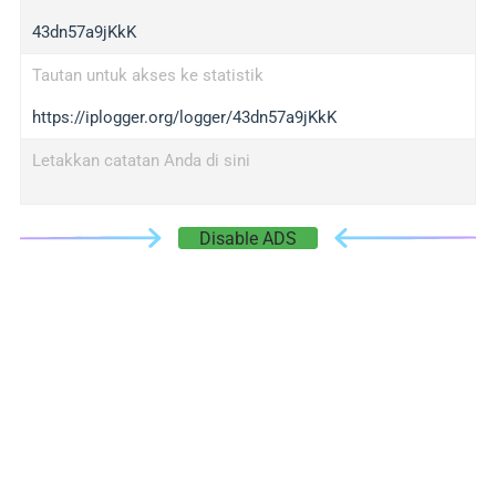
43dn57a9jKkK
Tautan untuk akses ke statistik
https://iplogger.org/logger/43dn57a9jKkK
Letakkan catatan Anda di sini
Disable ADS