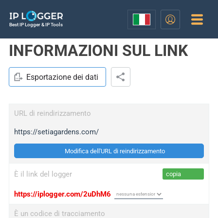
Best IP Logger & IP Tools
INFORMAZIONI SUL LINK
Esportazione dei dati
URL di reindirizzamento
https://setiagardens.com/
Modifica dell'URL di reindirizzamento
È il link del logger
copia
https://iplogger.com/2uDhM6
È un codice di tracciamento