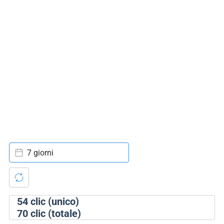
7 giorni
54
clic (unico)
70
clic (totale)