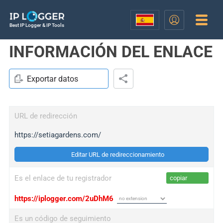
Best IP Logger & IP Tools
INFORMACIÓN DEL ENLACE
Exportar datos
URL de redirección
https://setiagardens.com/
Editar URL de redireccionamiento
Es el enlace de tu registrador
copiar
https://iplogger.com/2uDhM6
Es un código de seguimiento