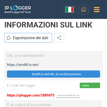
Best IP Logger & IP Tools
INFORMAZIONI SUL LINK
Esportazione dei dati
URL di reindirizzamento
https://win68.in.net/
Modifica dell'URL di reindirizzamento
È il link del logger
copia
https://iplogger.com/2M96F3
È un codice di tracciamento