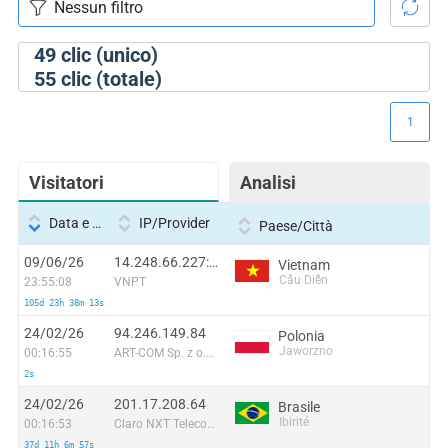
49
clic (unico)
55
clic (totale)
1
Visitatori
Analisi
Data e ora
IP/Provider
Paese/Città
09/06/26
14.248.66.227:52580
Vietnam
Cầu Diễn
23:55:08
VNPT
105d 23h 38m 13s
24/02/26
94.246.149.84
Polonia
Jaworzno
00:16:55
ART-COM Sp. z o.o. LIR
2s
24/02/26
201.17.208.64
Brasile
Ibirité
00:16:53
Claro NXT Telecomunicacoes Ltda
37d 11h 6m 57s