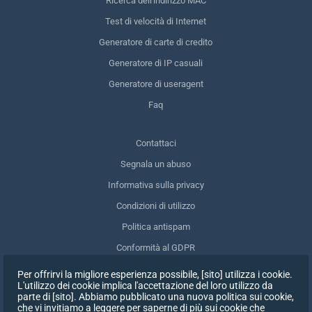
Ricerca dell'indirizzo MAC
Test di velocità di Internet
Generatore di carte di credito
Generatore di IP casuali
Generatore di useragent
Faq
Contattaci
Segnala un abuso
Informativa sulla privacy
Condizioni di utilizzo
Politica antispam
Conformità al GDPR
Cancellare i miei dati
Per offrirvi la migliore esperienza possibile, [sito] utilizza i cookie.
L'utilizzo dei cookie implica l'accettazione del loro utilizzo da
Ritirare il consenso
parte di [sito]. Abbiamo pubblicato una nuova politica sui cookie,
che vi invitiamo a leggere per saperne di più sui cookie che