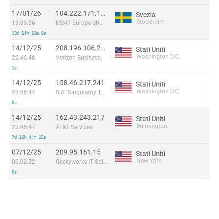
17/01/26
104.222.171.156
Svezia
Stockholm
13:09:56
M247 Europe SRL
33d 14h 23m 8s
14/12/25
208.196.106.226
Stati Uniti
Washington D.C.
22:46:48
Verizon Business
1s
14/12/25
158.46.217.241
Stati Uniti
Washington D.C.
22:46:47
SIA "Singularity Telecom"
0s
14/12/25
162.43.243.217
Stati Uniti
Wilmington
22:46:47
AT&T Services
7d 16h 44m 25s
07/12/25
209.95.161.15
Stati Uniti
New York
06:02:22
Geekyworks IT Solutions Pvt Ltd
0s