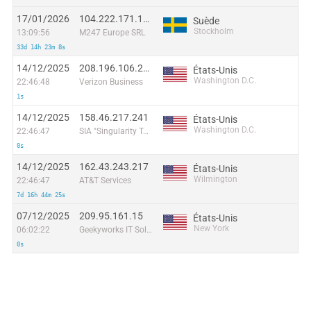
17/01/2026
104.222.171.156
Suède
Stockholm
13:09:56
M247 Europe SRL
33d 14h 23m 8s
14/12/2025
208.196.106.226
États-Unis
Washington D.C.
22:46:48
Verizon Business
1s
14/12/2025
158.46.217.241
États-Unis
Washington D.C.
22:46:47
SIA "Singularity Telecom"
0s
14/12/2025
162.43.243.217
États-Unis
Wilmington
22:46:47
AT&T Services
7d 16h 44m 25s
07/12/2025
209.95.161.15
États-Unis
New York
06:02:22
Geekyworks IT Solutions Pvt Ltd
0s