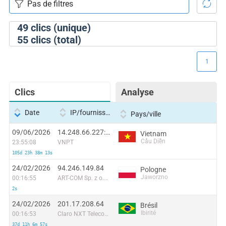
49
clics (unique)
55
clics (total)
1
Clics
Analyse
Date
IP/fournisseur
Pays/ville
09/06/2026
14.248.66.227:52580
Vietnam
Cầu Diễn
23:55:08
VNPT
105d 23h 38m 13s
24/02/2026
94.246.149.84
Pologne
Jaworzno
00:16:55
ART-COM Sp. z o.o. LIR
2s
24/02/2026
201.17.208.64
Brésil
Ibirité
00:16:53
Claro NXT Telecomunicacoes Ltda
37d 11h 6m 57s