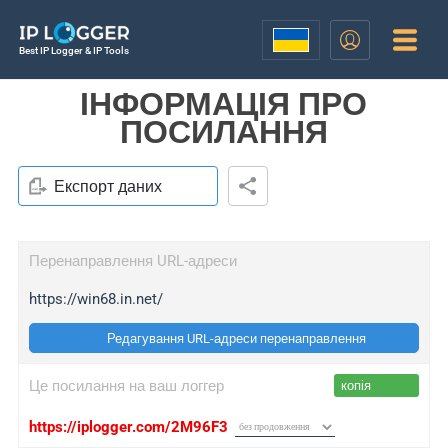
Best IP Logger & IP Tools
ІНФОРМАЦІЯ ПРО
ПОСИЛАННЯ
Експорт даних
Перенаправлення URL-адреси
https://win68.in.net/
Редагування URL-адреси перенаправлення
Це посилання на ваш логгер
копія
https://iplogger.com/2M96F3