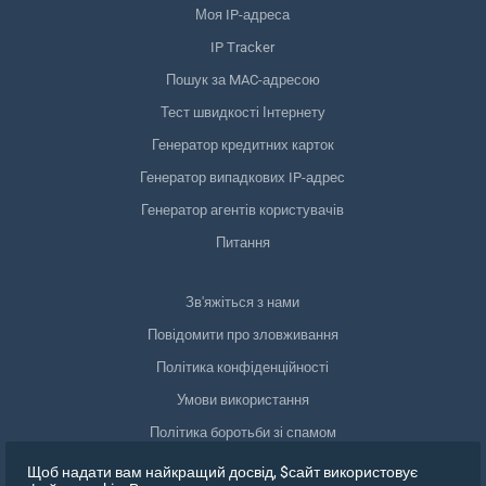
Моя IP-адреса
IP Tracker
Пошук за MAC-адресою
Тест швидкості Інтернету
Генератор кредитних карток
Генератор випадкових IP-адрес
Генератор агентів користувачів
Питання
Зв'яжіться з нами
Повідомити про зловживання
Політика конфіденційності
Умови використання
Політика боротьби зі спамом
Відповідність GDPR
Щоб надати вам найкращий досвід, $сайт використовує