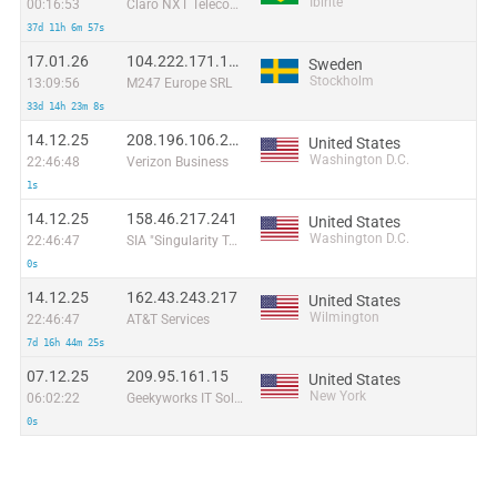
Ibirité
00:16:53
Claro NXT Telecomunicacoes Ltda
37d 11h 6m 57s
17.01.26
104.222.171.156
Sweden
Stockholm
13:09:56
M247 Europe SRL
33d 14h 23m 8s
14.12.25
208.196.106.226
United States
Washington D.C.
22:46:48
Verizon Business
1s
14.12.25
158.46.217.241
United States
Washington D.C.
22:46:47
SIA "Singularity Telecom"
0s
14.12.25
162.43.243.217
United States
Wilmington
22:46:47
AT&T Services
7d 16h 44m 25s
07.12.25
209.95.161.15
United States
New York
06:02:22
Geekyworks IT Solutions Pvt Ltd
0s