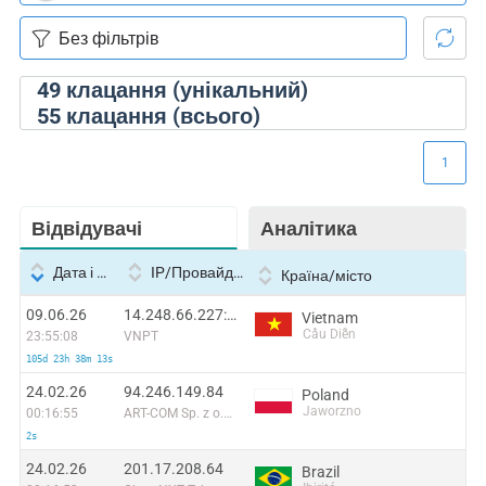
49
клацання (унікальний)
55
клацання (всього)
1
Відвідувачі
Аналітика
Дата і час
IP/Провайдер
Країна/місто
09.06.26
14.248.66.227:52580
Vietnam
Cầu Diễn
23:55:08
VNPT
105d 23h 38m 13s
24.02.26
94.246.149.84
Poland
Jaworzno
00:16:55
ART-COM Sp. z o.o. LIR
2s
24.02.26
201.17.208.64
Brazil