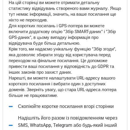
На цій сторінці ви можете отримати детальну
статистику відвідувань створеного вами журналу. Якщо
тут немає інформації, значить, на ваше посилання ще
ніхто не переходив.
Для коротких посилань і GPS-логгера ви можете
включити додаткову опцію "Збір SMART-даних" і "Збір
GPS-даних", в цьому випадку інформація про
відвідувача буде більш детальною.
Крім того, ми надаємо унікальну функцію "Збір згоди",
яка дозволяє збирати згоду від користувача перед
переходом на фінальне посилання. Це допоможе
привести ваші посилання у відповідність до GDPR та
інших законів про захист даних.
Нарешті, ви можете налаштувати URL-адресу вашого
короткого посилання і вибрати один з доступних
доменів. Зверніть увагу, що стара URL-адреса логгера
більше не працюватиме.
Скопіюйте коротке посилання вгорі сторінки
Надішліть його разом із повідомленням через
SMS, WhatsApp, Telegram або будь-який інший