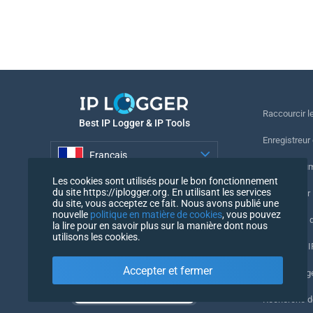
Raccourcir le
Best IP Logger & IP Tools
Enregistreur
Français
Suivre le nu
Les cookies sont utilisés pour le bon fonctionnement
Français
du site https://iplogger.org. En utilisant les services
Enregistreur 
du site, vous acceptez ce fait. Nous avons publié une
nouvelle
politique en matière de cookies
, vous pouvez
Vérification 
la lire pour en savoir plus sur la manière dont nous
utilisons les cookies.
Compteurs IP
Accepter et fermer
Mon UserAg
Recherche 