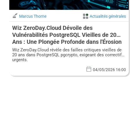
Marcus Thorne
Actualités générales
Wiz ZeroDay.Cloud Dévoile des
Vulnérabilités PostgreSQL Vieilles de 20
Ans : Une Plongée Profonde dans l'Érosion
de la Sécurité des Bases de Données
Wiz ZeroDay.Cloud révèle des failles critiques vieilles de
20 ans dans PostgreSQL pgcrypto, exigeant des correctifs
urgents.
04/05/2026 16:00