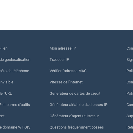
 lien
Mon adresse IP
Con
 de géolocalisation
Traqueur IP
Sig
méro de téléphone
Vérifier l'adresse MAC
Poli
invisible
Vitesse de l'internet
Cond
de l'URL
Générateur de cartes de crédit
Pol
 et barres d'outils
Générateur aléatoire d'adresses IP
Con
ent
Générateur d'agent utilisateur
Sup
de domaine WHOIS
Questions fréquemment posées
Ret