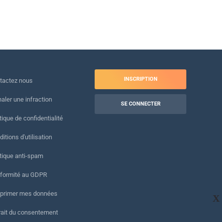
INSCRIPTION
tactez nous
naler une infraction
SE CONNECTER
tique de confidentialité
itions d'utilisation
itique anti-spam
formité au GDPR
primer mes données
X
rait du consentement