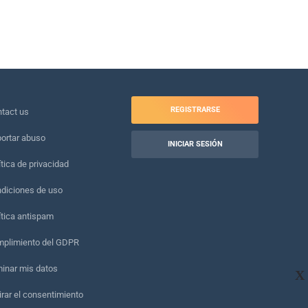
REGISTRARSE
tact us
ortar abuso
INICIAR SESIÓN
ítica de privacidad
diciones de uso
ítica antispam
plimiento del GDPR
minar mis datos
X
irar el consentimiento