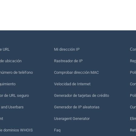
de URL
Mi dirección IP
Сon
de ubicación
Rastreador de IP
Rep
 número de teléfono
Comprobar dirección MAC
Pol
guimiento
Velocidad de Internet
Con
r de URL seguro
Generador de tarjetas de crédito
Pol
 and Userbars
Generador de IP aleatorias
Cum
nt
Useragent Generator
Eli
de dominios WHOIS
Faq
Ret