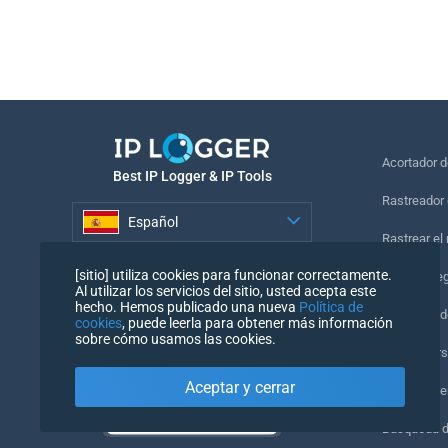
Acortador 
Best IP Logger & IP Tools
Rastreador 
Español
Rastrear el
Español
[sitio] utiliza cookies para funcionar correctamente.
Píxel de se
Al utilizar los servicios del sitio, usted acepta este
hecho. Hemos publicado una nueva
Política de
Comprobado
cookies
, puede leerla para obtener más información
sobre cómo usamos las cookies.
IP Counters
Aceptar y cerrar
Mi UserAge
Búsqueda 