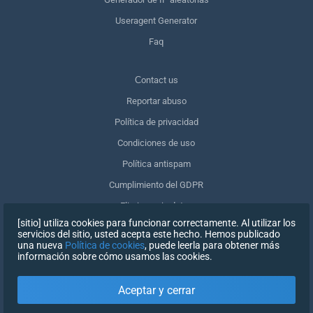
Useragent Generator
Faq
Сontact us
Reportar abuso
Política de privacidad
Condiciones de uso
Política antispam
Cumplimiento del GDPR
Eliminar mis datos
[sitio] utiliza cookies para funcionar correctamente. Al utilizar los
Retirar el consentimiento
servicios del sitio, usted acepta este hecho. Hemos publicado
una nueva
Política de cookies
, puede leerla para obtener más
información sobre cómo usamos las cookies.
REGISTRARSE
Aceptar y cerrar
X
INICIAR SESIÓN