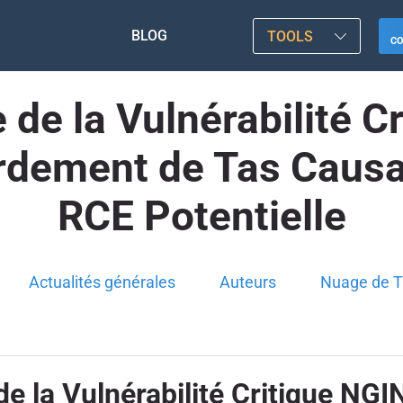
BLOG
TOOLS
C
e de la Vulnérabilité 
dement de Tas Causa
RCE Potentielle
Actualités générales
Auteurs
Nuage de T
 de la Vulnérabilité Critique 