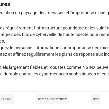
ures
volution du paysage des menaces et l'importance d'une ge
z régulièrement l'infrastructure pour détecter les vulnér
égrez des flux de cyberveille de haute fidélité pour rest
es.
uez le personnel informatique sur l'importance des mises 
tez et affinez régulièrement les plans de réponse aux i
iciels largement fiables et robustes comme NGINX peuven
se durable contre les cybermenaces sophistiquées et en é
26-42945
heap-buffer-overflow
rce