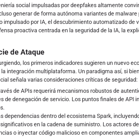
iería social impulsadas por deepfakes altamente convin
incluso generar de forma autónoma variantes de malware p
to impulsado por IA, el descubrimiento automatizado de v
fensa proactiva centrada en la seguridad de la IA, la exp
cie de Ataque
urgiendo, los primeros indicadores sugieren un nuevo ec
 la integración multiplataforma. Un paradigma así, si bi
icial señala varias consideraciones críticas de seguridad:
ravés de APIs requerirá mecanismos robustos de autentica
s de denegación de servicio. Los puntos finales de API i
s.
s dependencias dentro del ecosistema Spark, incluyendo
ignificativos en la cadena de suministro. Los actores d
cias o inyectar código malicioso en componentes ampli