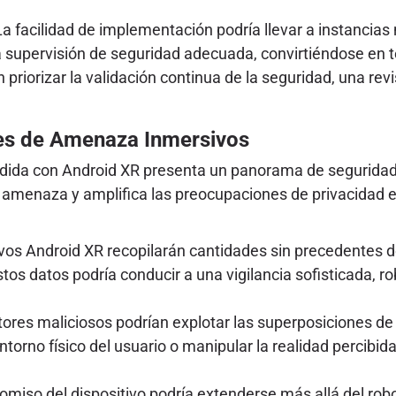
a facilidad de implementación podría llevar a instancia
supervisión de seguridad adecuada, convirtiéndose en terr
riorizar la validación continua de la seguridad, una rev
res de Amenaza Inmersivos
ndida con Android XR presenta un panorama de seguridad 
e amenaza y amplifica las preocupaciones de privacidad e
vos Android XR recopilarán cantidades sin precedentes d
os datos podría conducir a una vigilancia sofisticada, ro
ores maliciosos podrían explotar las superposiciones d
orno físico del usuario o manipular la realidad percibida
miso del dispositivo podría extenderse más allá del robo