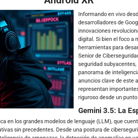
Informando en vivo desd
desarrolladores de Goog
innovaciones revolucion
digital. Si bien el foco 
herramientas para desar
Senior de Cibersegurida
seguridad subyacentes, 
panorama de inteligenc
anuncios clave de este 
representan importantes
riguroso desde un punto 
Gemini 3.5: La Es
ca en los grandes modelos de lenguaje (LLM), que cuen
tivas sin precedentes. Desde una postura de cibersegur
eligencia de amenazas, la detección de anomalías en vast