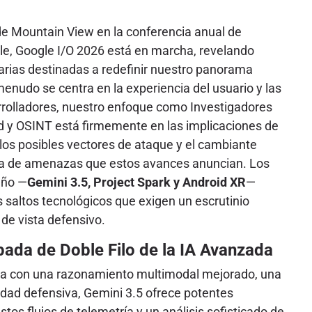
e Mountain View en la conferencia anual de
le, Google I/O 2026 está en marcha, revelando
arias destinadas a redefinir nuestro panorama
a menudo se centra en la experiencia del usuario y las
rolladores, nuestro enfoque como Investigadores
d y OSINT está firmemente en las implicaciones de
los posibles vectores de ataque y el cambiante
ia de amenazas que estos avances anuncian. Los
año —
Gemini 3.5, Project Spark y Android XR
—
 saltos tecnológicos que exigen un escrutinio
de vista defensivo.
pada de Doble Filo de la IA Avanzada
ta con una razonamiento multimodal mejorado, una
idad defensiva, Gemini 3.5 ofrece potentes
os flujos de telemetría y un análisis sofisticado de