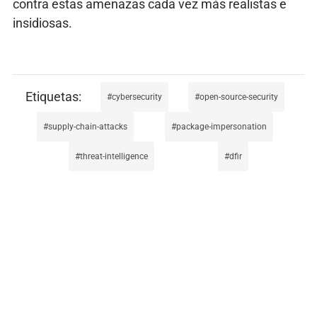
contra estas amenazas cada vez más realistas e
insidiosas.
cybersecurity
open-source-security
supply-chain-attacks
package-impersonation
threat-intelligence
dfir