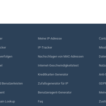
er
Meine IP-Adresse
Сonta
acker
IP-Tracker
Miss
erfolgen
Nachschlagen von MAC-Adressen
Date
el
Internet-Geschwindigkeitstest
Nutz
Kreditkarten Generator
Anti-
d Benutzerleisten
Zufallsgenerator für IP
GDPR
ent
Benutzeragent-Generator
Mein
in Lookup
Faq
Zust