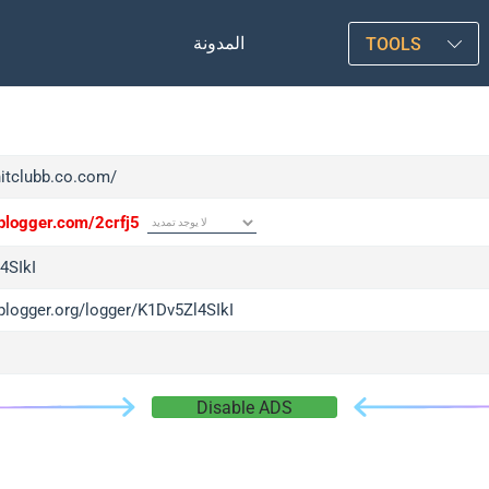
المدونة
TOOLS
hitclubb.co.com/
iplogger.com/2crfj5
4SIkI
iplogger.org/logger/K1Dv5Zl4SIkI
Disable ADS