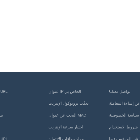
Сتواصل معنا
عنوان IP الخاص بي
تقصير عنوان RL
 عن إساءة المعاملة
تعقّب بروتوكول الإنترنت
سياسة الخصوصية
البحث عن عنوان MAC
تت
شروط الاستخدام
اختبار سرعة الإنترنت
غير المرغوب فيها
مولد بطاقات الائتمان
مدقق عناوين URL