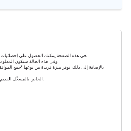
في هذه الصفحة يمكنك الحصول على إحصائيات مفصلة عن الزيارات إلى مسجلك الذي تم إنشاؤه. إذا لم تكن هناك معلومات هنا، فهذا يعني أنه لم ينقر أحد على الرابط الخاص بك حتى الآن.
بالنسبة للروابط القصيرة ومسجل GPS، يمكنك تمكين الخيار الإضافي "جمع البيانات الذكية" و "جمع بيانات GPS"، وفي هذه الحالة ستكون المعلومات حول الزائر أكثر تفصيلاً.
بالإضافة إلى ذلك، نوفر ميزة فريدة من نوعها "جمع المواف
وأخيراً، يمكنك تخصيص عنوان URL للرابط القصير الخاص بك واختيار أحد النطاقات المتاحة. يُرجى ملاحظة أن عنوان URL الخاص بالمسجِّل القديم لن يعمل بعد الآن.