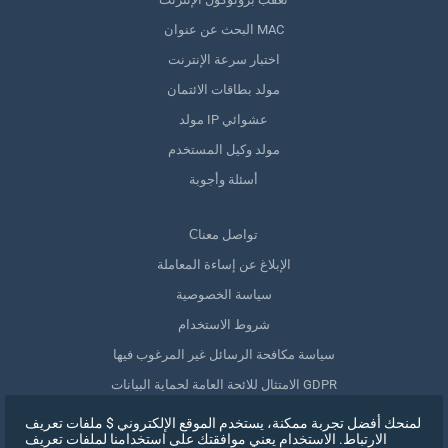
البحث عن عنوان MAC
اختبار سرعة الإنترنت
مولد بطاقات الائتمان
مولد IP عشوائي
مولد وكيل المستخدم
أسئلة وأجوبة
Сتواصل معنا
الإبلاغ عن إساءة المعاملة
سياسة الخصوصية
شروط الاستخدام
سياسة مكافحة الرسائل غير المرغوب فيها
الامتثال للائحة العامة لحماية البيانات GDPR
حذف بياناتي
لمنحك أفضل تجربة ممكنة، يستخدم الموقع الإلكتروني $ ملفات تعريف
الارتباط. الاستخدام يعني موافقتك على استخدامنا لملفات تعريف
سحب الموافقة