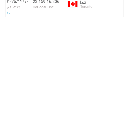
23.159.16.206
١٠‏/١٢‏/٢٠٢٥
كندا
Toronto
GoCodeIT Inc
٤:٠٢:٣٤ م
0s