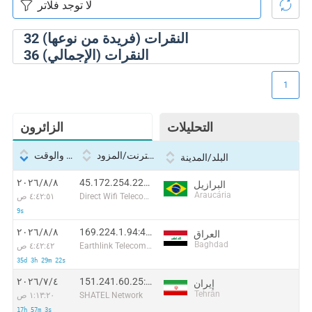
النقرات (فريدة من نوعها)
32
النقرات (الإجمالي)
36
1
التحليلات
الزائرون
بروتوكول الإنترنت/المزود
التاريخ والوقت
البلد/المدينة
45.172.254.222:12580
٨‏/٨‏/٢٠٢٦
البرازيل
Araucária
Direct Wifi Telecom Ltda
٤:٤٢:٥١ ص
9s
169.224.1.94:46685
٨‏/٨‏/٢٠٢٦
العراق
Baghdad
Earthlink Telecommunications Equipment Trading & Services DMCC
٤:٤٢:٤٢ ص
35d 3h 29m 22s
151.241.60.25:34176
٤‏/٧‏/٢٠٢٦
إيران
Tehrān
SHATEL Network
١:١٣:٢٠ ص
17h 57m 3s