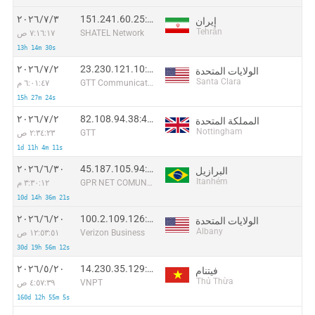
151.241.60.25:60686
٣‏/٧‏/٢٠٢٦
إيران
Tehrān
SHATEL Network
٧:١٦:١٧ ص
13h 14m 30s
23.230.121.10:6226
٢‏/٧‏/٢٠٢٦
الولايات المتحدة
Santa Clara
GTT Communications Inc.
٦:٠١:٤٧ م
15h 27m 24s
82.108.94.38:47928
٢‏/٧‏/٢٠٢٦
المملكة المتحدة
Nottingham
GTT
٢:٣٤:٢٣ ص
1d 11h 4m 11s
45.187.105.94:2973
٣٠‏/٦‏/٢٠٢٦
البرازيل
Itanhém
GPR NET COMUNICACOES EIRELI
٣:٣٠:١٢ م
10d 14h 36m 21s
100.2.109.126:33190
٢٠‏/٦‏/٢٠٢٦
الولايات المتحدة
Albany
Verizon Business
١٢:٥٣:٥١ ص
30d 19h 56m 12s
14.230.35.129:41289
٢٠‏/٥‏/٢٠٢٦
فيتنام
Thủ Thừa
VNPT
٤:٥٧:٣٩ ص
160d 12h 55m 5s