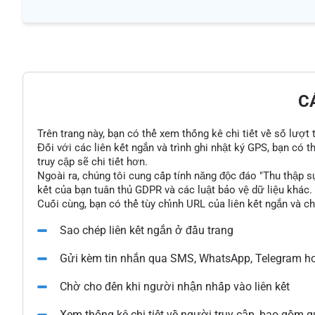
C
Trên trang này, bạn có thể xem thống kê chi tiết về số lượt
Đối với các liên kết ngắn và trình ghi nhật ký GPS, bạn có 
truy cập sẽ chi tiết hơn.
Ngoài ra, chúng tôi cung cấp tính năng độc đáo "Thu thập s
kết của bạn tuân thủ GDPR và các luật bảo vệ dữ liệu khác.
Cuối cùng, bạn có thể tùy chỉnh URL của liên kết ngắn và c
Sao chép liên kết ngắn ở đầu trang
Gửi kèm tin nhắn qua SMS, WhatsApp, Telegram ho
Chờ cho đến khi người nhận nhấp vào liên kết
Xem thống kê chi tiết về người truy cập, bao gồm qu