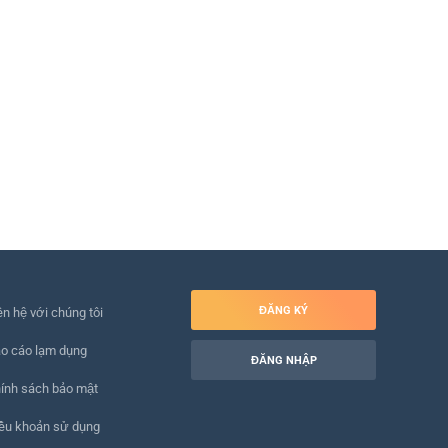
ĐĂNG KÝ
ên hệ với chúng tôi
o cáo lạm dụng
ĐĂNG NHẬP
ính sách bảo mật
ều khoản sử dụng