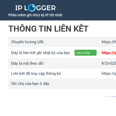
Phần mềm ghi nhật ký IP tốt nhất
THÔNG TIN LIÊN KẾT
Chuyển hướng URL
https://
Đây là liên kết ghi nhật ký của bạn
https://
sao chép
Đây là mã theo dõi
K1Dv5Zl
Liên kết để truy cập thống kê
https://
Ghi chú của bạn ở đây