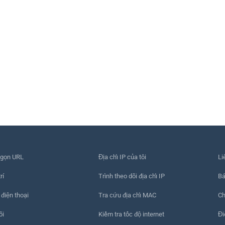
 gọn URL
Địa chỉ IP của tôi
Li
rí
Trình theo dõi địa chỉ IP
Bá
 điện thoại
Tra cứu địa chỉ MAC
Ch
õi
Kiểm tra tốc độ internet
Đi