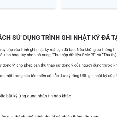
ÁCH SỬ DỤNG TRÌNH GHI NHẬT KÝ ĐÃ T
 truy cập vào trình ghi nhật ký mà bạn đã tạo. Nếu không có thông ti
thể kích hoạt tùy chọn bổ sung "Thu thập dữ liệu SMART" và "Thu thậ
ự đồng ý" cho phép bạn thu thập sự đồng ý của người dùng trước khi
họn một trong các tên miền có sẵn. Lưu ý rằng URL ghi nhật ký cũ 
ặc bất kỳ ứng dụng nhắn tin nào khác
ốc gia, thành phố, trình duyệt và nhiều thông tin khác