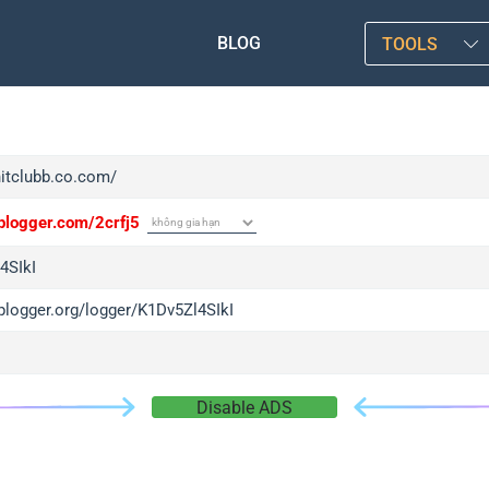
BLOG
TOOLS
hitclubb.co.com/
iplogger.com/2crfj5
4SIkI
iplogger.org/logger/K1Dv5Zl4SIkI
Disable ADS