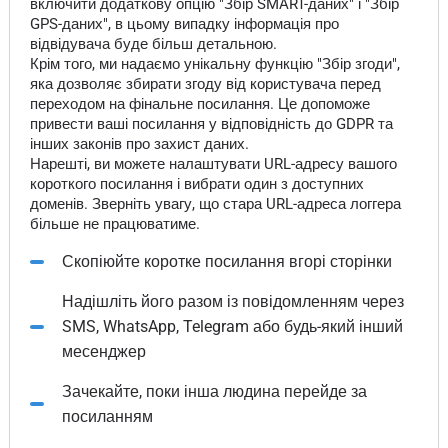
включити додаткову опцію "Збір SMART-даних" і "Збір
GPS-даних", в цьому випадку інформація про
відвідувача буде більш детальною.
Крім того, ми надаємо унікальну функцію "Збір згоди",
яка дозволяє збирати згоду від користувача перед
переходом на фінальне посилання. Це допоможе
привести ваші посилання у відповідність до GDPR та
інших законів про захист даних.
Нарешті, ви можете налаштувати URL-адресу вашого
короткого посилання і вибрати один з доступних
доменів. Зверніть увагу, що стара URL-адреса логгера
більше не працюватиме.
Скопіюйте коротке посилання вгорі сторінки
Надішліть його разом із повідомленням через
SMS, WhatsApp, Telegram або будь-який інший
месенджер
Зачекайте, поки інша людина перейде за
посиланням