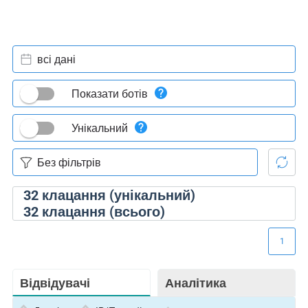
всі дані
Показати ботів
Унікальний
32
клацання (унікальний)
32
клацання (всього)
1
Відвідувачі
Аналітика