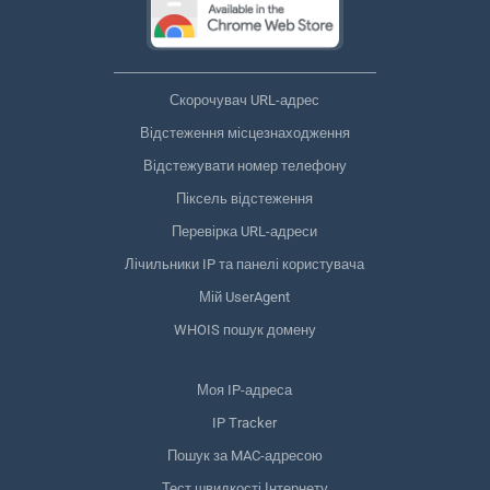
Скорочувач URL-адрес
Відстеження місцезнаходження
Відстежувати номер телефону
Піксель відстеження
Перевірка URL-адреси
Лічильники IP та панелі користувача
Мій UserAgent
WHOIS пошук домену
Моя IP-адреса
IP Tracker
Пошук за MAC-адресою
Тест швидкості Інтернету