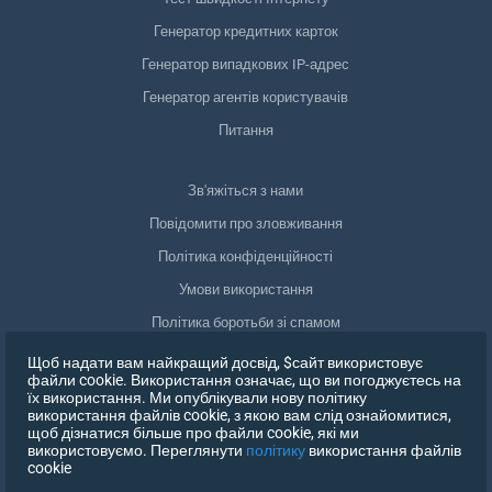
Генератор кредитних карток
Генератор випадкових IP-адрес
Генератор агентів користувачів
Питання
Зв'яжіться з нами
Повідомити про зловживання
Політика конфіденційності
Умови використання
Політика боротьби зі спамом
Відповідність GDPR
Щоб надати вам найкращий досвід, $сайт використовує
файли cookie. Використання означає, що ви погоджуєтесь на
Видалити мої дані
їх використання. Ми опублікували нову політику
використання файлів cookie, з якою вам слід ознайомитися,
Відкликати згоду
щоб дізнатися більше про файли cookie, які ми
використовуємо. Переглянути
політику
використання файлів
cookie
ЗАРЕЄСТРУВАТИСЯ