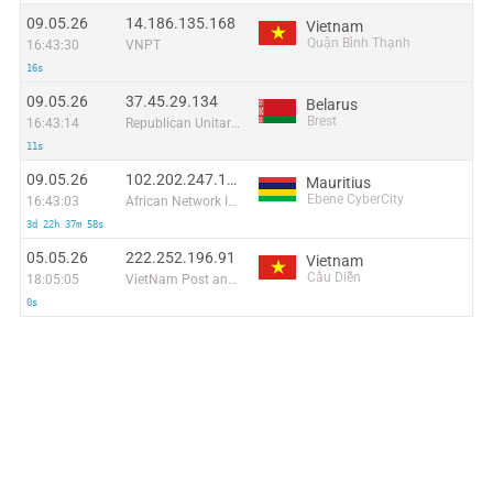
09.05.26
14.186.135.168
Vietnam
Quận Bình Thạnh
16:43:30
VNPT
16s
09.05.26
37.45.29.134
Belarus
Brest
16:43:14
Republican Unitary Telecommunication Enterprise Beltelecom
11s
09.05.26
102.202.247.186
Mauritius
Ebene CyberCity
16:43:03
African Network Information Center - (AfriNIC) Ltd
3d 22h 37m 58s
05.05.26
222.252.196.91
Vietnam
Cầu Diễn
18:05:05
VietNam Post and Telecom Corporation
0s