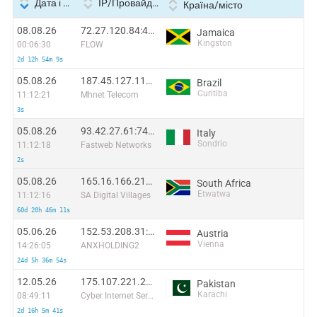
Дата і час
IP/Провайдер
Країна/місто
08.08.26
72.27.120.84:45732
Jamaica
Kingston
00:06:30
FLOW
2d 12h 54m 9s
05.08.26
187.45.127.116:59380
Brazil
Curitiba
11:12:21
Mhnet Telecom
3s
05.08.26
93.42.27.61:7419
Italy
Sondrio
11:12:18
Fastweb Networks
2s
05.08.26
165.16.166.210:24736
South Africa
Etwatwa
11:12:16
SA Digital Villages
60d 20h 46m 11s
05.06.26
152.53.208.31:54878
Austria
Vienna
14:26:05
ANXHOLDING2
24d 5h 36m 54s
12.05.26
175.107.221.213:51592
Pakistan
Karachi
08:49:11
Cyber Internet Services Pakistan
2d 16h 5m 41s