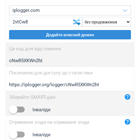
Додайте власний домен
iplogger.org
upgrade
Це код для відстеження
wl.gl
upgrade
cNwR5XKWn2ht
ed.tc
upgrade
bc.ax
upgrade
Посилання для доступу до статистики
https://iplogger.org/logger/cNwR5XKWn2ht
iplogger.com
maper.info
Збирайте SMART-дані
iplogger.co
Інваліди
2no.co
Отримання згоди на отримання згоди
yip.su
iplogger.info
Інваліди