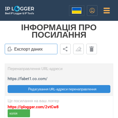
Best IP Logger & IP Tools
ІНФОРМАЦІЯ ПРО
ПОСИЛАННЯ
Експорт даних
Перенаправлення URL-адреси
https://fabet1.co.com/
Редагування URL-адреси перенаправлення
Це посилання на ваш логгер
https://iplogger.com/2vtCw8
копія