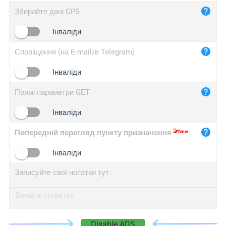
iplog.co
Збирайте дані GPS
iplogger.cn
Інваліди
Сповіщення (на E-mail/в Telegram)
Інваліди
Прямі параметри GET
Інваліди
Попередній перегляд пункту призначення
Інваліди
Записуйте свої нотатки тут
Disable ADS