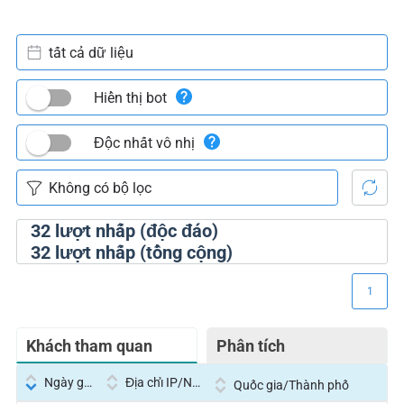
tất cả dữ liệu
Hiển thị bot
Độc nhất vô nhị
32
lượt nhấp (độc đáo)
32
lượt nhấp (tổng cộng)
1
Khách tham quan
Phân tích
Ngày giờ
Địa chỉ IP/Nhà cung cấp dịch vụ
Quốc gia/Thành phố