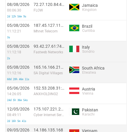
08/08/2026
72.27.120.84:45732
Jamaica
Kingston
00:06:30
FLOW
2d 12h 54m 9s
05/08/2026
187.45.127.116:59380
Brazil
Curitiba
11:12:21
Mhnet Telecom
3s
05/08/2026
93.42.27.61:7419
Italy
Sondrio
11:12:18
Fastweb Networks
2s
05/08/2026
165.16.166.210:24736
South Africa
Etwatwa
11:12:16
SA Digital Villages
60d 20h 46m 11s
05/06/2026
152.53.208.31:54878
Austria
Vienna
14:26:05
ANXHOLDING2
24d 5h 36m 54s
12/05/2026
175.107.221.213:51592
Pakistan
Karachi
08:49:11
Cyber Internet Services Pakistan
2d 16h 5m 41s
09/05/2026
14.186.135.168
Vietnam