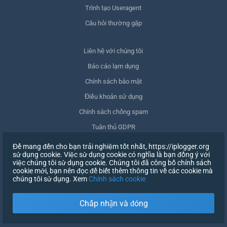
Trình tạo Useragent
Câu hỏi thường gặp
Liên hệ với chúng tôi
Báo cáo lạm dụng
Chính sách bảo mật
Điều khoản sử dụng
Chính sách chống spam
Tuân thủ GDPR
Xóa dữ liệu của tôi
Để mang đến cho bạn trải nghiệm tốt nhất, https://iplogger.org
sử dụng cookie. Việc sử dụng cookie có nghĩa là bạn đồng ý với
Rút lại sự đồng ý
việc chúng tôi sử dụng cookie. Chúng tôi đã công bố chính sách
cookie mới, bạn nên đọc để biết thêm thông tin về các cookie mà
chúng tôi sử dụng. Xem
Chính sách cookie
ĐĂNG KÝ
Chấp nhận và đóng
X
ĐĂNG NHẬP