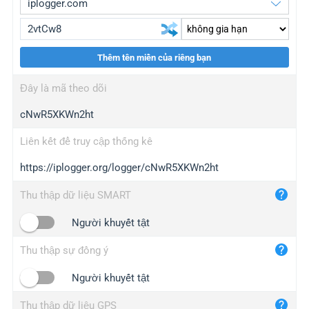
Thêm tên miền của riêng bạn
iplogger.org
upgrade
Đây là mã theo dõi
wl.gl
upgrade
cNwR5XKWn2ht
ed.tc
upgrade
bc.ax
upgrade
Liên kết để truy cập thống kê
https://iplogger.org/logger/cNwR5XKWn2ht
iplogger.com
maper.info
Thu thập dữ liệu SMART
iplogger.co
Người khuyết tật
2no.co
Thu thập sự đồng ý
yip.su
iplogger.info
Người khuyết tật
iplog.co
Thu thập dữ liệu GPS