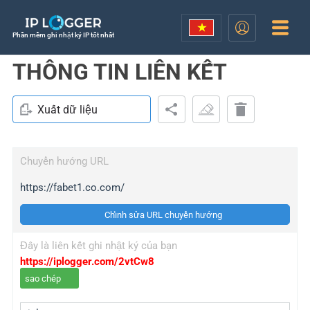
Phần mềm ghi nhật ký IP tốt nhất
THÔNG TIN LIÊN KẾT
Xuất dữ liệu
Chuyển hướng URL
https://fabet1.co.com/
Chỉnh sửa URL chuyển hướng
Đây là liên kết ghi nhật ký của bạn
https://iplogger.com/2vtCw8
sao chép