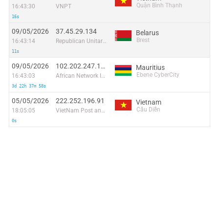
Quận Bình Thạnh
16:43:30
VNPT
16s
09/05/2026
37.45.29.134
Belarus
Brest
16:43:14
Republican Unitary Telecommunication Enterprise Beltelecom
11s
09/05/2026
102.202.247.186
Mauritius
Ebene CyberCity
16:43:03
African Network Information Center - (AfriNIC) Ltd
3d 22h 37m 58s
05/05/2026
222.252.196.91
Vietnam
Cầu Diễn
18:05:05
VietNam Post and Telecom Corporation
0s