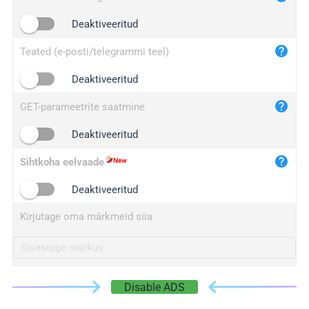
iplogger.cn
Deaktiveeritud
Teated (e-posti/telegrammi teel)
Deaktiveeritud
GET-parameetrite saatmine
Deaktiveeritud
Sihtkoha eelvaade
Deaktiveeritud
Kirjutage oma märkmeid siia
Disable ADS