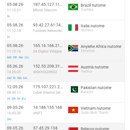
05.08.26
187.45.127.116:59380
Brazil nutome
Curitiba
11:12:21
Mhnet Telecom
3s
05.08.26
93.42.27.61:7419
Italia nutome
Sondrio
11:12:18
Fastweb Networks
2s
05.08.26
165.16.166.210:24736
Anyiehe Africa nutome
Etwatwa
11:12:16
SA Digital Villages
60d 20h 46m 11s
05.06.26
152.53.208.31:54878
Austria nutome
Vienna
14:26:05
ANXHOLDING2
24d 5h 36m 54s
12.05.26
175.107.221.213:51592
Pakistan nutome
Karachi
08:49:11
Cyber Internet Services Pakistan
2d 16h 5m 41s
09.05.26
14.186.135.168
Vietnam nutome
Quận Bình Thạnh
16:43:30
VNPT
16s
09.05.26
37.45.29.134
Belarus nutome