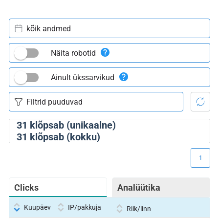
kõik andmed
Näita robotid
Ainult ükssarvikud
31
klõpsab (unikaalne)
31
klõpsab (kokku)
1
Clicks
Analüütika
Kuupäev
IP/pakkuja
Riik/linn