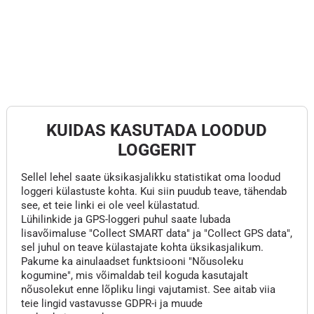
KUIDAS KASUTADA LOODUD
LOGGERIT
Sellel lehel saate üksikasjalikku statistikat oma loodud
loggeri külastuste kohta. Kui siin puudub teave, tähendab
see, et teie linki ei ole veel külastatud.
Lühilinkide ja GPS-loggeri puhul saate lubada
lisavõimaluse "Collect SMART data" ja "Collect GPS data",
sel juhul on teave külastajate kohta üksikasjalikum.
Pakume ka ainulaadset funktsiooni "Nõusoleku
kogumine", mis võimaldab teil koguda kasutajalt
nõusolekut enne lõpliku lingi vajutamist. See aitab viia
teie lingid vastavusse GDPR-i ja muude