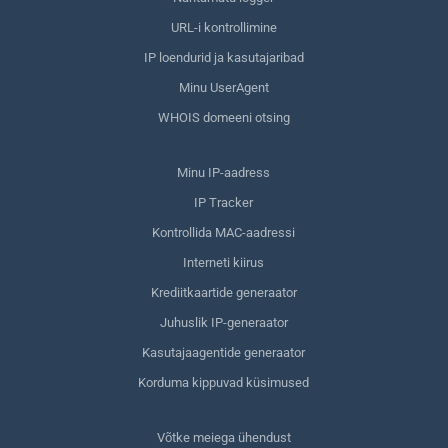
URL-i kontrollimine
IP loendurid ja kasutajaribad
Minu UserAgent
WHOIS domeeni otsing
Minu IP-aadress
IP Tracker
Kontrollida MAC-aadressi
Interneti kiirus
Krediitkaartide generaator
Juhuslik IP-generaator
Kasutajaagentide generaator
Korduma kippuvad küsimused
Võtke meiega ühendust