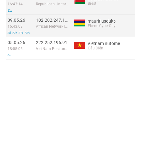
Brest
16:43:14
Republican Unitary Telecommunication Enterprise Beltelecom
11s
09.05.26
102.202.247.186
mauritiusdukɔ
Ebene CyberCity
16:43:03
African Network Information Center - (AfriNIC) Ltd
3d 22h 37m 58s
05.05.26
222.252.196.91
Vietnam nutome
Cầu Diễn
18:05:05
VietNam Post and Telecom Corporation
0s