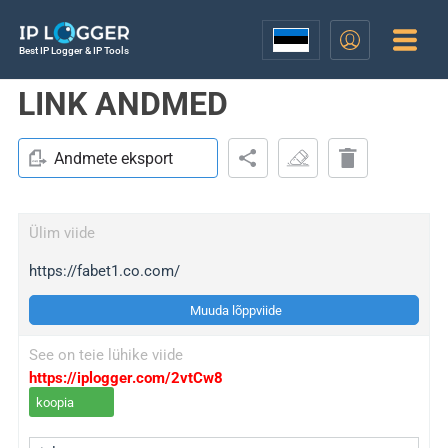
Best IP Logger & IP Tools
LINK ANDMED
Andmete eksport
Ülim viide
https://fabet1.co.com/
Muuda lõppviide
See on teie lühike viide
https://iplogger.com/2vtCw8
koopia