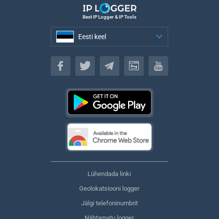
Best IP Logger & IP Tools
Eesti keel
Eesti keel
Lühendada linki
Geolokatsiooni logger
Jälgi telefoninumbrit
Nähtamatu logger