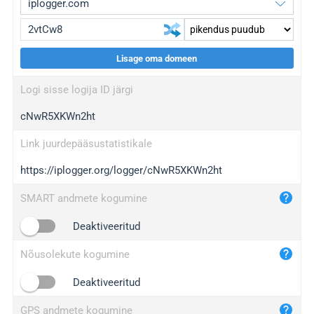
Lisage oma domeen
iplogger.org
upgrade
Logi sisse logija ID järgi
wl.gl
upgrade
cNwR5XKWn2ht
ed.tc
upgrade
bc.ax
upgrade
Link juurdepääsustatistikale
https://iplogger.org/logger/cNwR5XKWn2ht
iplogger.com
maper.info
SMART andmete kogumine
iplogger.co
Deaktiveeritud
2no.co
Nõusolekute kogumine
yip.su
iplogger.info
Deaktiveeritud
iplog.co
GPS andmete kogumine