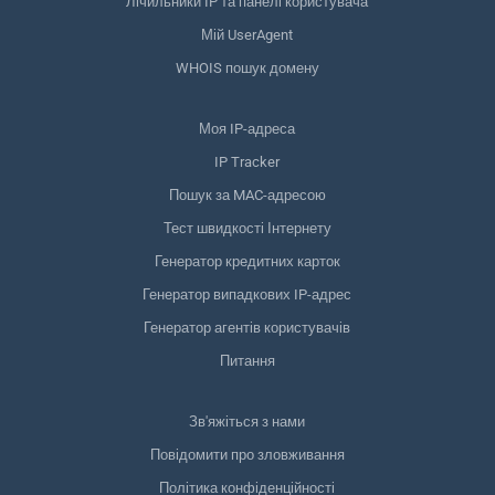
Лічильники IP та панелі користувача
Мій UserAgent
WHOIS пошук домену
Моя IP-адреса
IP Tracker
Пошук за MAC-адресою
Тест швидкості Інтернету
Генератор кредитних карток
Генератор випадкових IP-адрес
Генератор агентів користувачів
Питання
Зв'яжіться з нами
Повідомити про зловживання
Політика конфіденційності