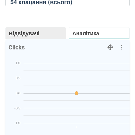
54
клацання (всього)
Відвідувачі
Аналітика
Clicks
1.0
0.5
0.0
-0.5
-1.0
-