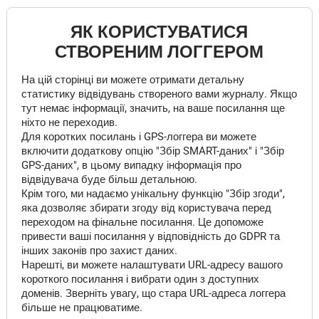
ЯК КОРИСТУВАТИСЯ
СТВОРЕНИМ ЛОГГЕРОМ
На цій сторінці ви можете отримати детальну
статистику відвідувань створеного вами журналу. Якщо
тут немає інформації, значить, на ваше посилання ще
ніхто не переходив.
Для коротких посилань і GPS-логгера ви можете
включити додаткову опцію "Збір SMART-даних" і "Збір
GPS-даних", в цьому випадку інформація про
відвідувача буде більш детальною.
Крім того, ми надаємо унікальну функцію "Збір згоди",
яка дозволяє збирати згоду від користувача перед
переходом на фінальне посилання. Це допоможе
привести ваші посилання у відповідність до GDPR та
інших законів про захист даних.
Нарешті, ви можете налаштувати URL-адресу вашого
короткого посилання і вибрати один з доступних
доменів. Зверніть увагу, що стара URL-адреса логгера
більше не працюватиме.