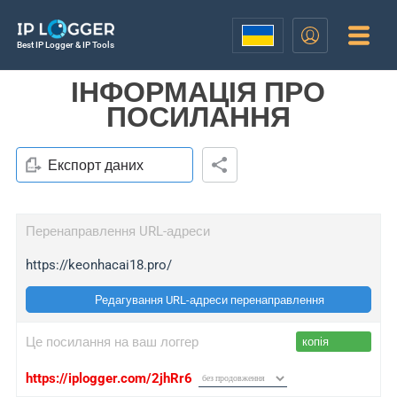
Best IP Logger & IP Tools
ІНФОРМАЦІЯ ПРО
ПОСИЛАННЯ
Експорт даних
Перенаправлення URL-адреси
https://keonhacai18.pro/
Редагування URL-адреси перенаправлення
Це посилання на ваш логгер
копія
https://iplogger.com/2jhRr6