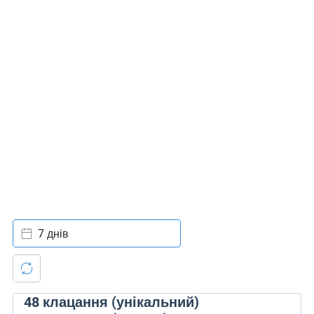
7 днів
48
клацання (унікальний)